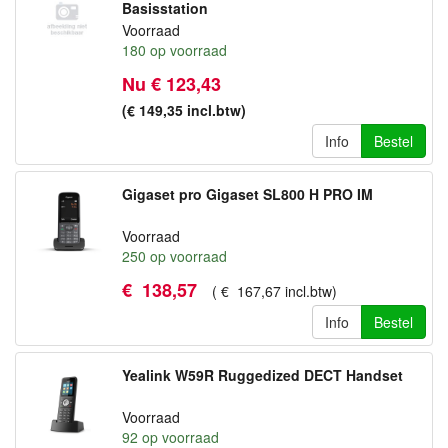
Basisstation
Voorraad
180
op voorraad
Nu € 123,43
(€ 149,35
incl.btw
)
Info
Bestel
Gigaset pro Gigaset SL800 H PRO IM
Voorraad
250
op voorraad
€
138
,
57
(
€
167
,
67
incl.btw
)
Info
Bestel
Yealink W59R Ruggedized DECT Handset
Voorraad
92
op voorraad