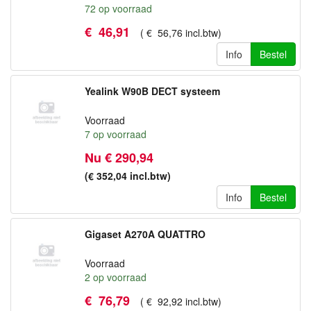
72
op voorraad
€
46
,
91
(
€
56
,
76
incl.btw
)
Info
Bestel
Yealink W90B DECT systeem
Voorraad
7
op voorraad
Nu € 290,94
(€ 352,04
incl.btw
)
Info
Bestel
Gigaset A270A QUATTRO
Voorraad
2
op voorraad
€
76
,
79
(
€
92
,
92
incl.btw
)