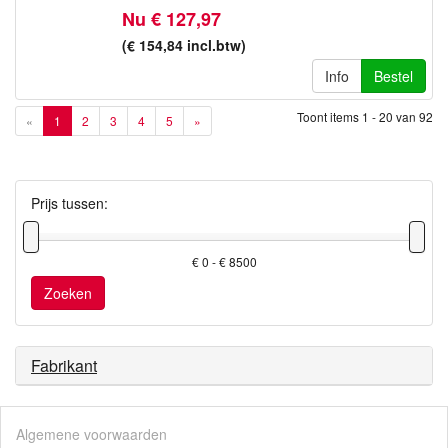
Nu € 127,97
(€ 154,84
incl.btw
)
Info
Bestel
Toont items
1 - 20
van
92
«
1
2
3
4
5
»
Prijs tussen:
€ 0 - € 8500
Zoeken
Fabrikant
Algemene voorwaarden