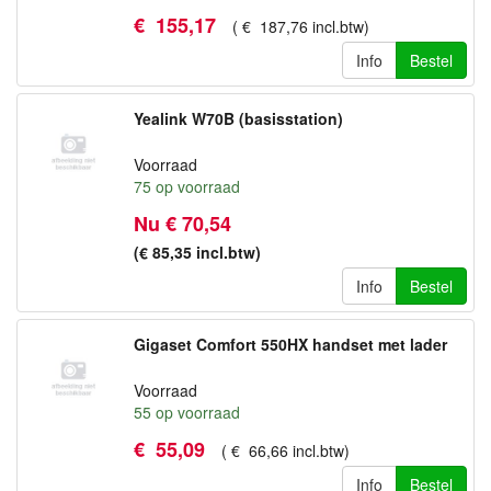
€
155
,
17
(
€
187
,
76
incl.btw
)
Info
Bestel
Yealink W70B (basisstation)
Voorraad
75
op voorraad
Nu € 70,54
(€ 85,35
incl.btw
)
Info
Bestel
Gigaset Comfort 550HX handset met lader
Voorraad
55
op voorraad
€
55
,
09
(
€
66
,
66
incl.btw
)
Info
Bestel