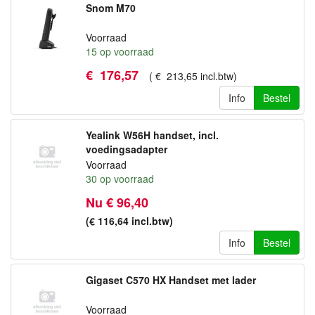
Snom M70
Voorraad
15
op voorraad
€
176
,
57
(
€
213
,
65
incl.btw
)
Info
Bestel
Yealink W56H handset, incl.
voedingsadapter
Voorraad
30
op voorraad
Nu € 96,40
(€ 116,64
incl.btw
)
Info
Bestel
Gigaset C570 HX Handset met lader
Voorraad