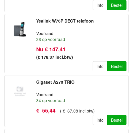
Info
Bestel
Yealink W76P DECT telefoon
Voorraad
38
op voorraad
Nu € 147,41
(€ 178,37
incl.btw
)
Info
Bestel
Gigaset A270 TRIO
Voorraad
34
op voorraad
€
55
,
44
(
€
67
,
08
incl.btw
)
Info
Bestel