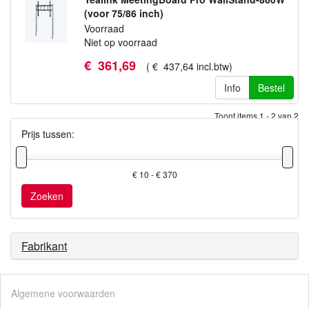
(voor 75/86 inch)
Voorraad
Niet op voorraad
€
361
,
69
(
€
437
,
64
incl.btw
)
Info
Bestel
Toont items
1 - 2
van
2
Prijs tussen:
€ 10 - € 370
Zoeken
Fabrikant
Algemene voorwaarden