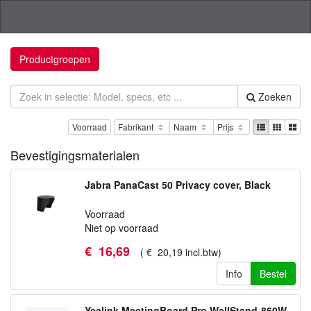
Productgroepen
Zoeken
Voorraad
Fabrikant
Naam
Prijs
Bevestigingsmaterialen
Jabra PanaCast 50 Privacy cover, Black
Voorraad
Niet op voorraad
€
16
,
69
(
€
20
,
19
incl.btw
)
Info
Bestel
Yealink MeetingBoard Pro WallStand-860W