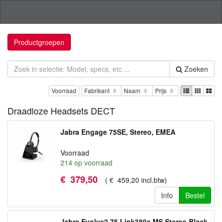
Productgroepen
Zoeken
Voorraad
Fabrikant
Naam
Prijs
Draadloze Headsets DECT
Jabra Engage 75SE, Stereo, EMEA
Voorraad
214
op voorraad
€
379
,
50
(
€
459
,
20
incl.btw
)
Info
Bestel
Jabra Evolve2 75 Link380a MS Stereo Black