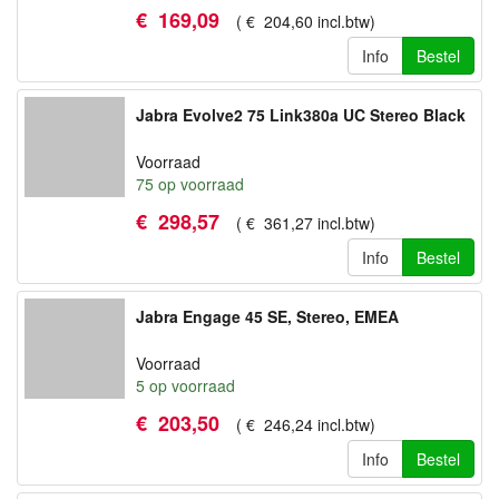
€
169
,
09
(
€
204
,
60
incl.btw
)
Info
Bestel
Jabra Evolve2 75 Link380a UC Stereo Black
Voorraad
75
op voorraad
€
298
,
57
(
€
361
,
27
incl.btw
)
Info
Bestel
Jabra Engage 45 SE, Stereo, EMEA
Voorraad
5
op voorraad
€
203
,
50
(
€
246
,
24
incl.btw
)
Info
Bestel