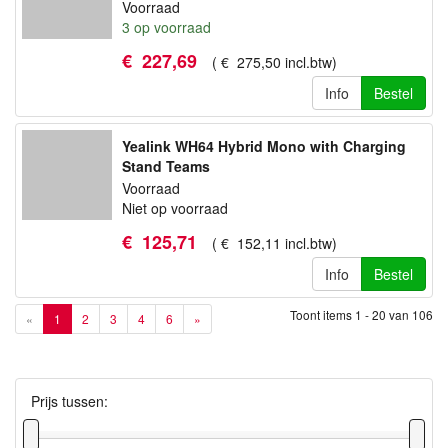
Voorraad
3
op voorraad
€
227
,
69
(
€
275
,
50
incl.btw
)
Info
Bestel
Yealink WH64 Hybrid Mono with Charging
Stand Teams
Voorraad
Niet op voorraad
€
125
,
71
(
€
152
,
11
incl.btw
)
Info
Bestel
Toont items
1 - 20
van
106
«
1
2
3
4
6
»
Prijs tussen: