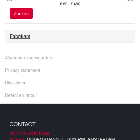
€ 80 - € 490
Zoeken
Fabrikant
Algemene voorwaarden
Privacy statement
Disclaimer
Defect en retour
CONTACT
VOIPPRODUCTS.NL
ADRES:
MODEMSTRAAT 1, 1033 RW AMSTERDAM