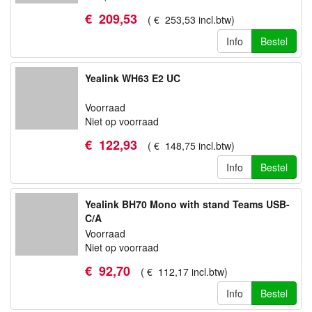
€
209
,
53
(
€
253
,
53
incl.btw
)
Info
Bestel
Yealink WH63 E2 UC
Voorraad
Niet op voorraad
€
122
,
93
(
€
148
,
75
incl.btw
)
Info
Bestel
Yealink BH70 Mono with stand Teams USB-
C/A
Voorraad
Niet op voorraad
€
92
,
70
(
€
112
,
17
incl.btw
)
Info
Bestel