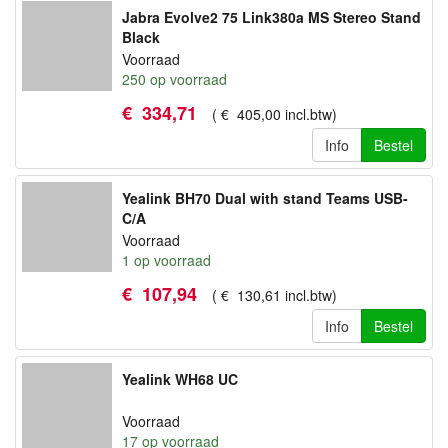
Jabra Evolve2 75 Link380a MS Stereo Stand
Black
Voorraad
250
op voorraad
€
334
,
71
(
€
405
,
00
incl.btw
)
Info
Bestel
Yealink BH70 Dual with stand Teams USB-
C/A
Voorraad
1
op voorraad
€
107
,
94
(
€
130
,
61
incl.btw
)
Info
Bestel
Yealink WH68 UC
Voorraad
17
op voorraad