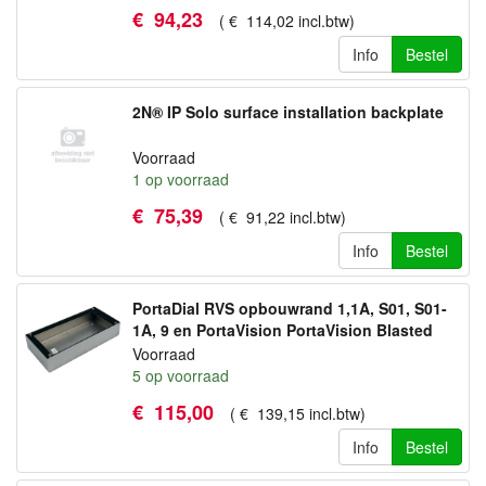
€
94
,
23
(
€
114
,
02
incl.btw
)
Info
Bestel
2N® IP Solo surface installation backplate
Voorraad
1
op voorraad
€
75
,
39
(
€
91
,
22
incl.btw
)
Info
Bestel
PortaDial RVS opbouwrand 1,1A, S01, S01-
1A, 9 en PortaVision PortaVision Blasted
Voorraad
5
op voorraad
€
115
,
00
(
€
139
,
15
incl.btw
)
Info
Bestel