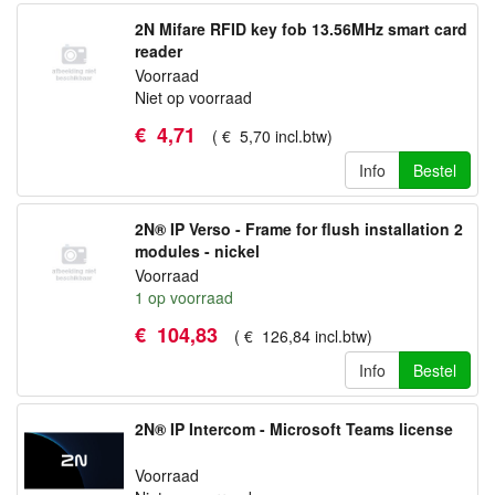
2N Mifare RFID key fob 13.56MHz smart card
reader
Voorraad
Niet op voorraad
€
4
,
71
(
€
5
,
70
incl.btw
)
Info
Bestel
2N® IP Verso - Frame for flush installation 2
modules - nickel
Voorraad
1
op voorraad
€
104
,
83
(
€
126
,
84
incl.btw
)
Info
Bestel
2N® IP Intercom - Microsoft Teams license
Voorraad