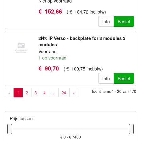
Niet op voorraad
€
152
,
66
(
€
184
,
72
incl.btw
)
Info
Bestel
2N® IP Verso - backplate for 3 modules 3
modules
Voorraad
1
op voorraad
€
90
,
70
(
€
109
,
75
incl.btw
)
Info
Bestel
Toont items
1 - 20
van
470
«
1
2
3
4
...
24
»
Prijs tussen:
€ 0 - € 7400