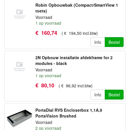
Robin Opbouwbak (Compact/SmartView 1
toets)
Voorraad
1
op voorraad
€
160
,
74
(
€
194
,
50
incl.btw
)
Info
Bestel
2N Opbouw installatie afdekframe for 2
modules - black
Voorraad
1
op voorraad
€
80
,
10
(
€
96
,
92
incl.btw
)
Info
Bestel
PortaDial RVS Encloserbox 1,1A,9
PortaVision Brushed
Voorraad
2
op voorraad