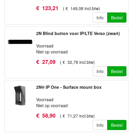
€
123
,
21
(
€
149
,
08
incl.btw
)
Info
Bestel
2N Blind button voor IP/LTE Verso (zwart)
Voorraad
Niet op voorraad
€
27
,
09
(
€
32
,
78
incl.btw
)
Info
Bestel
2N® IP One - Surface mount box
Voorraad
Niet op voorraad
€
58
,
90
(
€
71
,
27
incl.btw
)
Info
Bestel