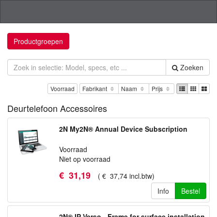
Productgroepen
Zoeken
Voorraad
Fabrikant
Naam
Prijs
Deurtelefoon Accessoires
2N My2N® Annual Device Subscription
Voorraad
Niet op voorraad
€
31
,
19
(
€
37
,
74
incl.btw
)
Info
Bestel
2N® IP Verso - Frame for surface installation