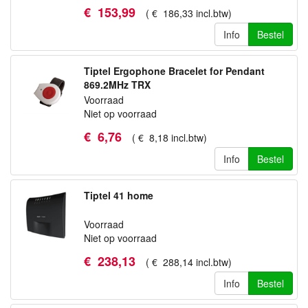
€
153
,
99
(
€
186
,
33
incl.btw
)
Info
Bestel
Tiptel Ergophone Bracelet for Pendant
869.2MHz TRX
Voorraad
Niet op voorraad
€
6
,
76
(
€
8
,
18
incl.btw
)
Info
Bestel
Tiptel 41 home
Voorraad
Niet op voorraad
€
238
,
13
(
€
288
,
14
incl.btw
)
Info
Bestel