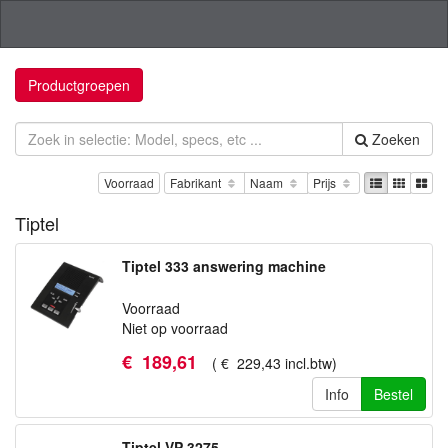
Productgroepen
Zoeken
Voorraad
Fabrikant
Naam
Prijs
Tiptel
Tiptel 333 answering machine
Voorraad
Niet op voorraad
€
189
,
61
(
€
229
,
43
incl.btw
)
Info
Bestel
Tiptel VP 3275