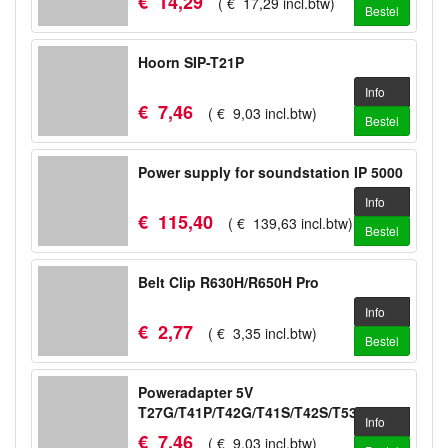
€
14
,
29
(
€
17
,
29
incl.btw
)
Bestel
Hoorn SIP-T21P
Info
€
7
,
46
(
€
9
,
03
incl.btw
)
Bestel
Power supply for soundstation IP 5000
Info
€
115
,
40
(
€
139
,
63
incl.btw
)
Bestel
Belt Clip R630H/R650H Pro
Info
€
2
,
77
(
€
3
,
35
incl.btw
)
Bestel
Poweradapter 5V
T27G/T41P/T42G/T41S/T42S/T53/T53W/WH64
Info
€
7
,
46
(
€
9
,
03
incl.btw
)