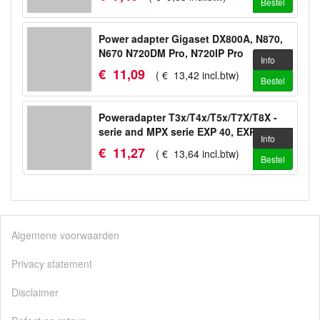
Bestel
Power adapter Gigaset DX800A, N870,
N670 N720DM Pro, N720IP Pro
Info
€
11
,
09
(
€
13
,
42
incl.btw
)
Bestel
Poweradapter T3x/T4x/T5x/T7X/T8X -
serie and MPX serie EXP 40, EXP 50
Info
€
11
,
27
(
€
13
,
64
incl.btw
)
Bestel
Algemene voorwaarden
Privacy statement
Disclaimer