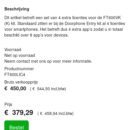
Beschrijving
Dit artikel betreft een set van 4 extra licenties voor de FT600VK
(K) kit. Standaard zitten er bij de Doorphone Entry kit al 4 licenties
voor smartphones. Het betreft dus 4 extra app’s zodat u in totaal
beschikt over 8 app’s voor devices.
Voorraad
Niet op voorraad
Neem contact met ons op voor meer informatie.
Productnummer
FT600LIC4
Bruto verkoopprijs
€
450
,
00
(
€
544
,
50
incl.btw
)
Prijs
€
379
,
29
(
€
458
,
94
incl.btw
)
Bestel