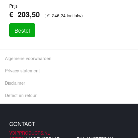
Prijs
€
203
,
50
(
€
246
,
24
incl.btw
)
Bestel
Algemene voorwaarden
Privacy statement
Disclaimer
Defect en retour
CONTACT
VOIPPRODUCTS.NL