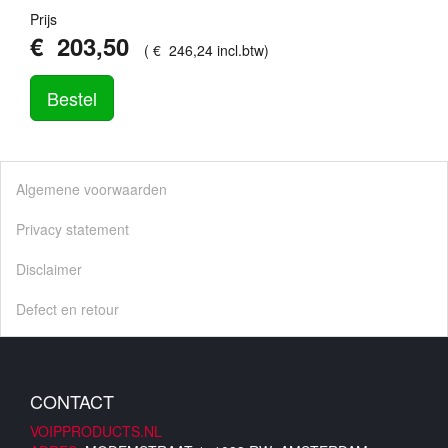
Prijs
€
203
,
50
(
€
246
,
24
incl.btw
)
Bestel
Algemene voorwaarden
Privacy statement
Disclaimer
Defect en retour
CONTACT
VOIPPRODUCTS.NL