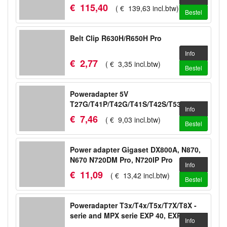
€
115
,
40
(
€
139
,
63
incl.btw
)
Bestel
Belt Clip R630H/R650H Pro
Info
€
2
,
77
(
€
3
,
35
incl.btw
)
Bestel
Poweradapter 5V
T27G/T41P/T42G/T41S/T42S/T53/T53W/WH64
Info
€
7
,
46
(
€
9
,
03
incl.btw
)
Bestel
Power adapter Gigaset DX800A, N870,
N670 N720DM Pro, N720IP Pro
Info
€
11
,
09
(
€
13
,
42
incl.btw
)
Bestel
Poweradapter T3x/T4x/T5x/T7X/T8X -
serie and MPX serie EXP 40, EXP 50
Info