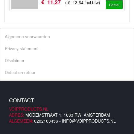
€
11
,
27
(
€
13
,
64
incl.btw
)
Bestel
Algemene voorwaarden
Privacy statement
Disclaimer
Defect en retour
CONTACT
VOIPPRODUCTS.NL
ADRES:
MODEMSTRAAT 1, 1033 RW AMSTERDAM
ALGEMEEN:
0202103456 -
INFO@VOIPPRODUCTS.NL