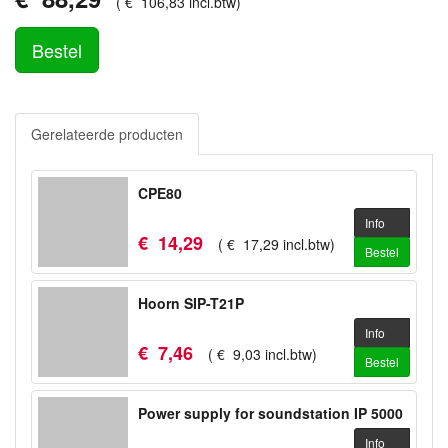
(
€
106
,
83
incl.btw
)
Bestel
Gerelateerde producten
CPE80
Info
€
14
,
29
(
€
17
,
29
incl.btw
)
Bestel
Hoorn SIP-T21P
Info
€
7
,
46
(
€
9
,
03
incl.btw
)
Bestel
Power supply for soundstation IP 5000
Info