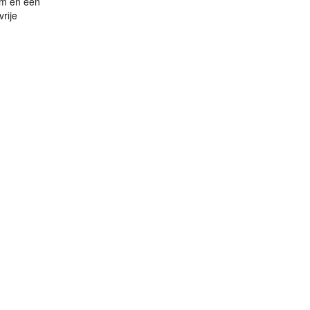
om en een
rije