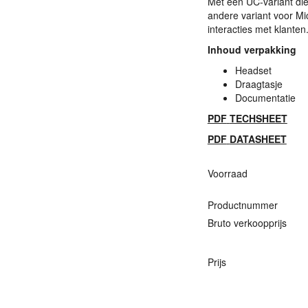
Met een UC-variant di
andere variant voor Mic
interacties met klanten.
Inhoud verpakking
Headset
Draagtasje
Documentatie
PDF
TECHSHEET
PDF
DATASHEET
Voorraad
Productnummer
Bruto verkoopprijs
Prijs