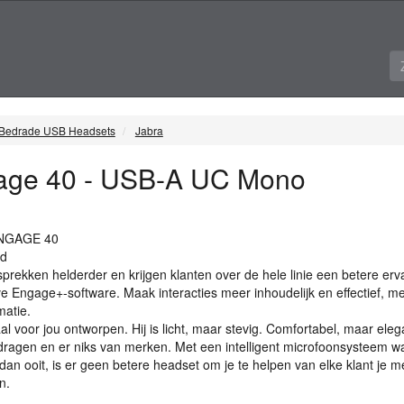
Bedrade USB Headsets
Jabra
age 40 - USB-A UC Mono
NGAGE
40
id
prekken helderder en krijgen klanten over de hele linie een betere erva
ve Engage+-software. Maak interacties meer inhoudelijk en effectief, me
matie.
l voor jou ontworpen. Hij is licht, maar stevig. Comfortabel, maar eleg
dragen en er niks van merken. Met een intelligent microfoonsysteem 
 dan ooit, is er geen betere headset om je te helpen van elke klant je m
n.