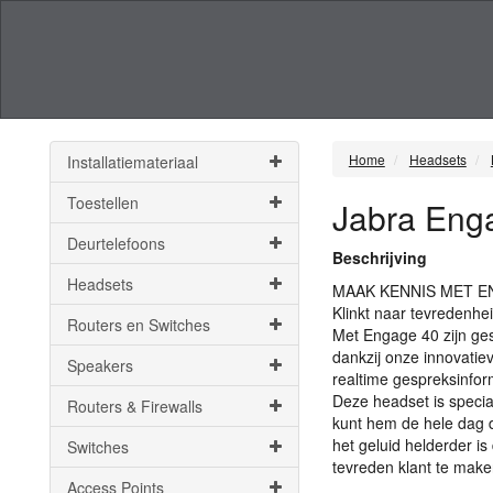
Home
Headsets
Installatiemateriaal
Toestellen
Jabra Eng
Deurtelefoons
Beschrijving
Headsets
MAAK
KENNIS
MET
E
Klinkt naar tevredenhe
Routers en Switches
Met Engage 40 zijn ges
dankzij onze innovatie
Speakers
realtime gespreksinfor
Deze headset is speciaa
Routers & Firewalls
kunt hem de hele dag 
het geluid helderder is
Switches
tevreden klant te make
Access Points