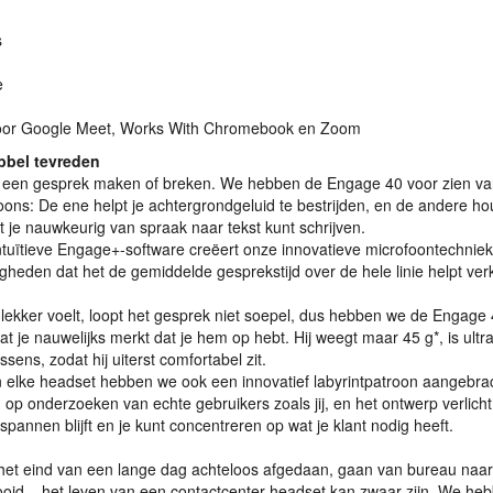
s
e
voor Google Meet, Works With Chromebook en Zoom
bbel tevreden
an een gesprek maken of breken. We hebben de Engage 40 voor zien va
ons: De ene helpt je achtergrondgeluid te bestrijden, en de andere hou
 je nauwkeurig van spraak naar tekst kunt schrijven.
ntuïtieve Engage+-software creëert onze innovatieve microfoontechniek
eden dat het de gemiddelde gesprekstijd over de hele linie helpt ver
t lekker voelt, loopt het gesprek niet soepel, dus hebben we de Engage
 je nauwelijks merkt dat je hem op hebt. Hij weegt maar 45 g*, is ultra
sens, zodat hij uiterst comfortabel zit.
 elke headset hebben we ook een innovatief labyrintpatroon aangebra
p onderzoeken van echte gebruikers zoals jij, en het ontwerp verlicht
tspannen blijft en je kunt concentreren op wat je klant nodig heeft.
et eind van een lange dag achteloos afgedaan, gaan van bureau naar
oid – het leven van een contactcenter-headset kan zwaar zijn. We he