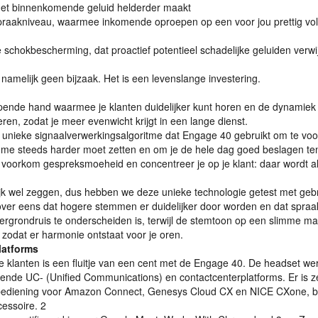
et binnenkomende geluid helderder maakt
spraakniveau, waarmee inkomende oproepen op een voor jou prettig v
e schokbescherming, dat proactief potentieel schadelijke geluiden verwij
amelijk geen bijzaak. Het is een levenslange investering.
elpende hand waarmee je klanten duidelijker kunt horen en de dynamiek
ren, zodat je meer evenwicht krijgt in een lange dienst.
 unieke signaalverwerkingsalgoritme dat Engage 40 gebruikt om te v
ume steeds harder moet zetten en om je de hele dag goed beslagen ten 
voorkom gespreksmoeheid en concentreer je op je klant: daar wordt a
ijk wel zeggen, dus hebben we deze unieke technologie getest met geb
erover eens dat hogere stemmen er duidelijker door worden en dat spraa
ergrondruis te onderscheiden is, terwijl de stemtoon op een slimme ma
 zodat er harmonie ontstaat voor je oren.
latforms
e klanten is een fluitje van een cent met de Engage 40. De headset wer
kende UC- (Unified Communications) en contactcenterplatforms. Er is ze
ediening voor Amazon Connect, Genesys Cloud CX en
NICE
CXone, bi
cessoire. 2