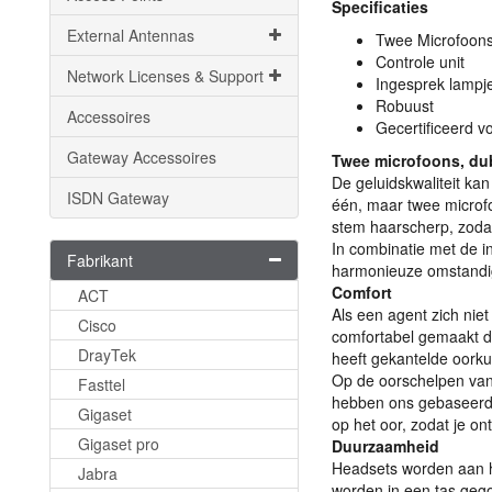
Specificaties
External Antennas
Twee Microfoon
Controle unit
Network Licenses & Support
Ingesprek lampj
Robuust
Accessoires
Gecertificeerd 
Gateway Accessoires
Twee microfoons, du
De geluidskwaliteit k
ISDN Gateway
één, maar twee microfo
stem haarscherp, zodat
In combinatie met de i
Fabrikant
harmonieuze omstandigh
Comfort
ACT
Als een agent zich nie
Cisco
comfortabel gemaakt dat
DrayTek
heeft gekantelde oorkus
Op de oorschelpen van
Fasttel
hebben ons gebaseerd o
Gigaset
op het oor, zodat je on
Gigaset pro
Duurzaamheid
Headsets worden aan h
Jabra
worden in een tas gego