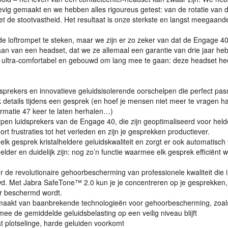
vig gemaakt en we hebben alles rigoureus getest: van de rotatie van 
t de stootvastheid. Het resultaat is onze sterkste en langst meegaan
de loftrompet te steken, maar we zijn er zo zeker van dat de Engage 4
aan van een headset, dat we ze allemaal een garantie van drie jaar he
, ultra-comfortabel en gebouwd om lang mee te gaan: deze headset hee
prekers en innovatieve geluidsisolerende oorschelpen die perfect pas
k details tijdens een gesprek (en hoef je mensen niet meer te vragen ha
ormatie 47 keer te laten herhalen…)
pen luidsprekers van de Engage 40, die zijn geoptimaliseerd voor held
rt frustraties tot het verleden en zijn je gesprekken productiever.
lk gesprek kristalheldere geluidskwaliteit en zorgt er ook automatisch 
der en duidelijk zijn: nog zo’n functie waarmee elk gesprek efficiënt w
ter de revolutionaire gehoorbescherming van professionele kwaliteit die 
d. Met Jabra SafeTone™ 2.0 kun je je concentreren op je gesprekken,
or beschermd wordt.
aakt van baanbrekende technologieën voor gehoorbescherming, zoal
ee de gemiddelde geluidsbelasting op een veilig niveau blijft
 plotselinge, harde geluiden voorkomt