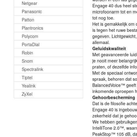
Netgear
Engage 40 dus heel ste
Panasonic
microfoonarm tot en me
tot nog toe.
Patton
Het is gemakkelijk om 
Plantronics
is tegen het ruwe best
Polycom
gegeven. Lichtgewicht
allemaal.
PortaDial
Geluidskwaliteit
Robin
Met geavanceerde luids
je nooit meer belangrij
Snom
praten, of dezelfde inf
Spectralink
Met de speciaal ontwor
Tiptel
spraak, behoren dat soo
BalancedVoice™ geeft e
Yealink
inkomende oproepen hel
ZyXel
Gehoorbescherming
Dat is de filosofie ach
Engage 40 is ingebouw
zekerheid dat je geho
We hebben gebruikgem
IntelliTone 2.0™, waarm
PeakStop™ 105 dB, dat