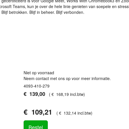
e gecertificeerd is voor Google Meet, Works With Chromebook3 en Zo
rosoft Teams, kun je over de hele linie genieten van soepele en stressv
 Blijf betrokken. Blijf in beheer. Blijf verbonden.
Niet op voorraad
Neem contact met ons op voor meer informatie.
4093-410-279
€
139
,
00
(
€
168
,
19
incl.btw
)
€
109
,
21
(
€
132
,
14
incl.btw
)
Bestel