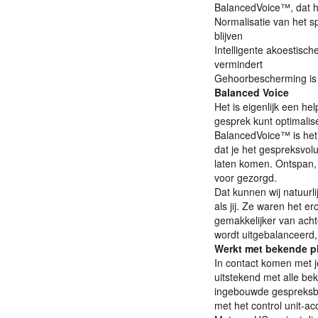
BalancedVoice™, dat h
Normalisatie van het 
blijven
Intelligente akoestisch
vermindert
Gehoorbescherming is n
Balanced Voice
Het is eigenlijk een h
gesprek kunt optimalise
BalancedVoice™ is het
dat je het gespreksvol
laten komen. Ontspan, 
voor gezorgd.
Dat kunnen wij natuurl
als jij. Ze waren het 
gemakkelijker van acht
wordt uitgebalanceerd,
Werkt met bekende p
In contact komen met j
uitstekend met alle be
ingebouwde gespreksb
met het control unit-ac