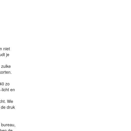
n niet
dt je
 zulke
korten.
 40 zo
-licht en
cht. We
 de druk
 bureau,
bben de