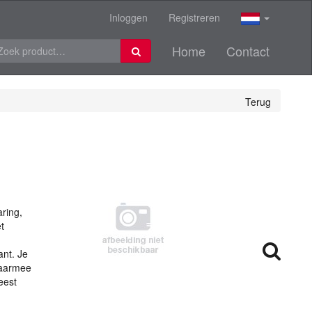
Inloggen
Registreren
Home
Contact
Terug
ring,
t
ant. Je
waarmee
eest