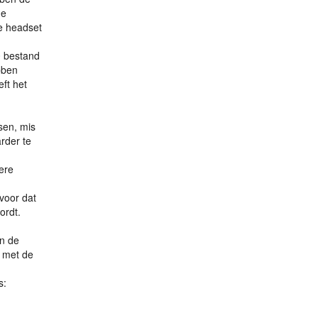
de
de headset
0 bestand
bben
ft het
sen, mis
rder te
ere
voor dat
ordt.
in de
 met de
s: