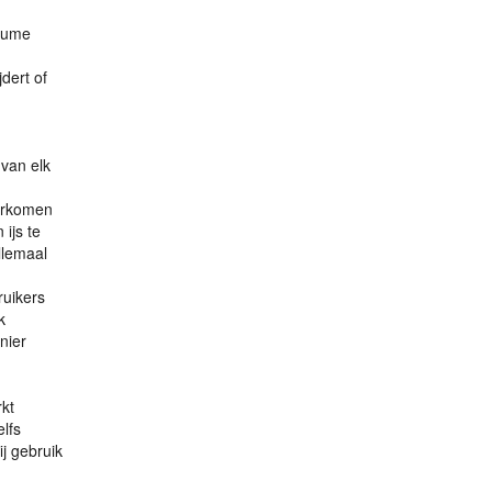
olume
dert of
 van elk
oorkomen
ijs te
llemaal
ruikers
k
nier
kt
lfs
j gebruik