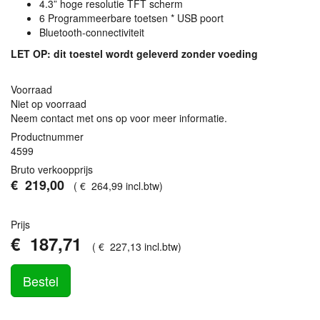
4.3” hoge resolutie
TFT
scherm
6 Programmeerbare toetsen *
USB
poort
Bluetooth-connectiviteit
LET
OP: dit toestel wordt geleverd zonder voeding
Voorraad
Niet op voorraad
Neem contact met ons op voor meer informatie.
Productnummer
4599
Bruto verkoopprijs
€
219
,
00
(
€
264
,
99
incl.btw
)
Prijs
€
187
,
71
(
€
227
,
13
incl.btw
)
Bestel