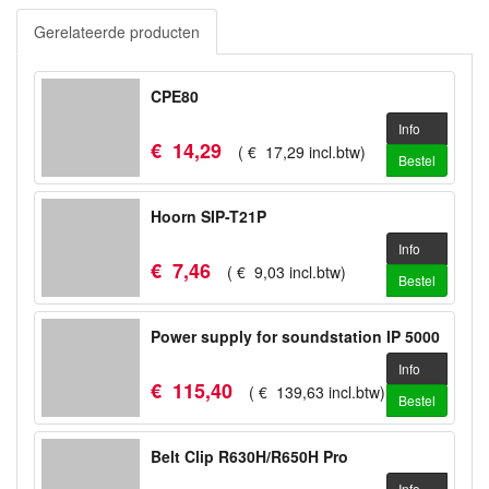
Gerelateerde producten
CPE80
Info
€
14
,
29
(
€
17
,
29
incl.btw
)
Bestel
Hoorn SIP-T21P
Info
€
7
,
46
(
€
9
,
03
incl.btw
)
Bestel
Power supply for soundstation IP 5000
Info
€
115
,
40
(
€
139
,
63
incl.btw
)
Bestel
Belt Clip R630H/R650H Pro
Info