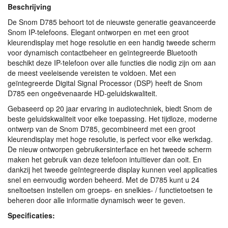
Beschrijving
De Snom D785 behoort tot de nieuwste generatie geavanceerde
Snom IP-telefoons. Elegant ontworpen en met een groot
kleurendisplay met hoge resolutie en een handig tweede scherm
voor dynamisch contactbeheer en geïntegreerde Bluetooth
beschikt deze IP-telefoon over alle functies die nodig zijn om aan
de meest veeleisende vereisten te voldoen. Met een
geïntegreerde Digital Signal Processor (
DSP
) heeft de Snom
D785 een ongeëvenaarde HD-geluidskwaliteit.
Gebaseerd op 20 jaar ervaring in audiotechniek, biedt Snom de
beste geluidskwaliteit voor elke toepassing. Het tijdloze, moderne
ontwerp van de Snom D785, gecombineerd met een groot
kleurendisplay met hoge resolutie, is perfect voor elke werkdag.
De nieuw ontworpen gebruikersinterface en het tweede scherm
maken het gebruik van deze telefoon intuïtiever dan ooit. En
dankzij het tweede geïntegreerde display kunnen veel applicaties
snel en eenvoudig worden beheerd. Met de D785 kunt u 24
sneltoetsen instellen om groeps- en snelkies- / functietoetsen te
beheren door alle informatie dynamisch weer te geven.
Specificaties: