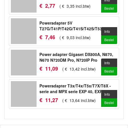
€
2
,
77
(
€
3
,
35
incl.btw
)
Bestel
Poweradapter 5V
T27G/T41P/T42G/T41S/T42S/T53/T53W/WH64
Info
€
7
,
46
(
€
9
,
03
incl.btw
)
Bestel
Power adapter Gigaset DX800A, N870,
N670 N720DM Pro, N720IP Pro
Info
€
11
,
09
(
€
13
,
42
incl.btw
)
Bestel
Poweradapter T3x/T4x/T5x/T7X/T8X -
serie and MPX serie EXP 40, EXP 50
Info
€
11
,
27
(
€
13
,
64
incl.btw
)
Bestel