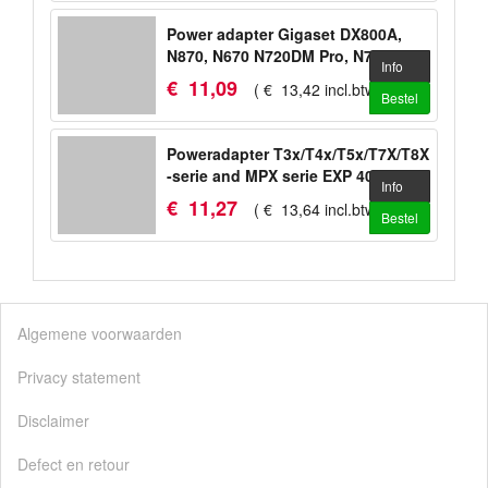
Power adapter Gigaset DX800A,
N870, N670 N720DM Pro, N720IP
Info
Pro
€
11
,
09
(
€
13
,
42
incl.btw
)
Bestel
Poweradapter T3x/T4x/T5x/T7X/T8X
-serie and MPX serie EXP 40, EXP
Info
50
€
11
,
27
(
€
13
,
64
incl.btw
)
Bestel
Algemene voorwaarden
Privacy statement
Disclaimer
Defect en retour