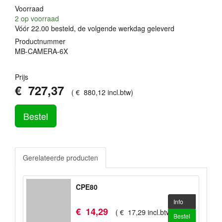
Voorraad
2
op voorraad
Vóór 22.00 besteld, de volgende werkdag geleverd
Productnummer
MB-CAMERA-6X
Prijs
€
727
,
37
(
€
880
,
12
incl.btw
)
Bestel
Gerelateerde producten
CPE80
Info
€
14
,
29
(
€
17
,
29
incl.btw
)
Bestel