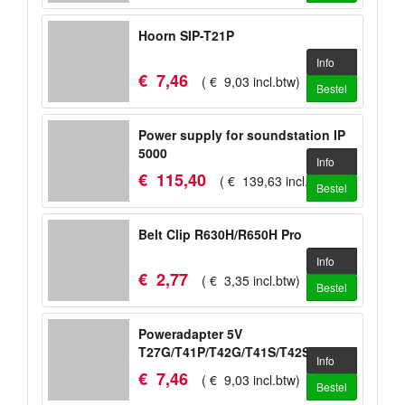
Hoorn SIP-T21P
Info
€
7
,
46
(
€
9
,
03
incl.btw
)
Bestel
Power supply for soundstation IP
5000
Info
€
115
,
40
(
€
139
,
63
incl.btw
)
Bestel
Belt Clip R630H/R650H Pro
Info
€
2
,
77
(
€
3
,
35
incl.btw
)
Bestel
Poweradapter 5V
T27G/T41P/T42G/T41S/T42S/T53/T53W/WH
Info
€
7
,
46
(
€
9
,
03
incl.btw
)
Bestel