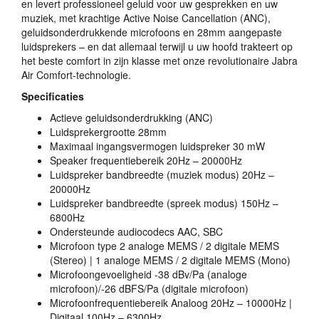
en levert professioneel geluid voor uw gesprekken en uw
muziek, met krachtige Active Noise Cancellation (
ANC
),
geluidsonderdrukkende microfoons en 28mm aangepaste
luidsprekers – en dat allemaal terwijl u uw hoofd trakteert op
het beste comfort in zijn klasse met onze revolutionaire Jabra
Air Comfort-technologie.
Specificaties
Actieve geluidsonderdrukking (
ANC
)
Luidsprekergrootte 28mm
Maximaal ingangsvermogen luidspreker 30 mW
Speaker frequentiebereik 20Hz – 20000Hz
Luidspreker bandbreedte (muziek modus) 20Hz –
20000Hz
Luidspreker bandbreedte (spreek modus) 150Hz –
6800Hz
Ondersteunde audiocodecs
AAC
,
SBC
Microfoon type 2 analoge
MEMS
/ 2 digitale
MEMS
(Stereo) | 1 analoge
MEMS
/ 2 digitale
MEMS
(Mono)
Microfoongevoeligheid -38 dBv/Pa (analoge
microfoon)/-26 dBFS/Pa (digitale microfoon)
Microfoonfrequentiebereik Analoog 20Hz – 10000Hz |
Digitaal 100Hz – 6300Hz