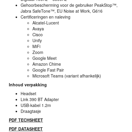
Gehoorbescherming voor de gebruiker PeakStop™,
Jabra SafeTone™, EU Noise at Work, G616
Certificeringen en naleving
Alcatel-Lucent
Avaya
Cisco
Unify
MiFi
Zoom
Google Meet
Amazon Chime
Google Fast Pair
Microsoft Teams (variant afhankelijk)
Inhoud verpakking
Headset
Link 390 BT Adapter
USB
-kabel 1.2m
Draagtasje
PDF
TECHSHEET
PDF
DATASHEET