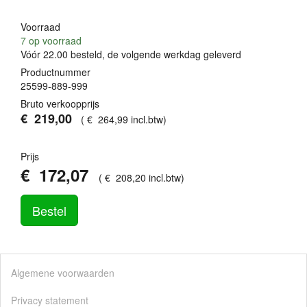
Voorraad
7
op voorraad
Vóór 22.00 besteld, de volgende werkdag geleverd
Productnummer
25599-889-999
Bruto verkoopprijs
€
219
,
00
(
€
264
,
99
incl.btw
)
Prijs
€
172
,
07
(
€
208
,
20
incl.btw
)
Bestel
Algemene voorwaarden
Privacy statement