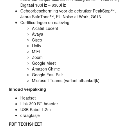
Digitaal 100Hz – 6300Hz
Gehoorbescherming voor de gebruiker PeakStop™,
Jabra SafeTone™, EU Noise at Work, G616
Certificeringen en naleving
Alcatel-Lucent
Avaya
Cisco
Unify
MiFi
Zoom
Google Meet
Amazon Chime
Google Fast Pair
Microsoft Teams (variant afhankelijk)
Inhoud verpakking
Headset
Link 390 BT Adapter
USB
-Kabel 1.2m
draagtasje
PDF
TECHSHEET