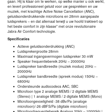
gaan. Hij is klaar om te werken, op welke manier u ook werkt,
en levert professioneel geluid voor uw gesprekken en uw
muziek, met krachtige Active Noise Cancellation (
ANC
),
geluidsonderdrukkende microfoons en 28mm aangepaste
luidsprekers – en dat allemaal terwijl u uw hoofd trakteert op
het beste comfort in zijn klasse* met onze revolutionaire
Jabra Air Comfort-technologie.
Specificaties
Actieve geluidsonderdrukking (
ANC
)
Luidsprekergrootte 28mm
Maximaal ingangsvermogen luidspreker 30 mW
Speaker frequentiebereik 20Hz – 20000Hz
Luidspreker bandbreedte (muziek modus) 20Hz –
20000Hz
Luidspreker bandbreedte (spreek modus) 150Hz –
6800Hz
Ondersteunde audiocodecs
AAC
,
SBC
Microfoon type 2 analoge
MEMS
/ 2 digitale
MEMS
(Stereo) | 1 analoge
MEMS
/ 2 digitale
MEMS
(Mono)
Microfoongevoeligheid -38 dBv/Pa (analoge
microfoon)/-26 dBFS/Pa (digitale microfoon)
Microfoonfrequentiebereik Analoog 20Hz – 10000Hz |