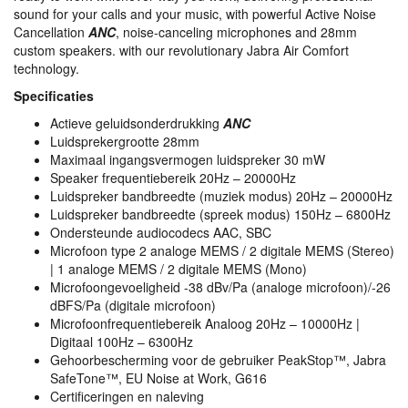
sound for your calls and your music, with powerful Active Noise
Cancellation
ANC
, noise-canceling microphones and 28mm
custom speakers. with our revolutionary Jabra Air Comfort
technology.
Specificaties
Actieve geluidsonderdrukking
ANC
Luidsprekergrootte 28mm
Maximaal ingangsvermogen luidspreker 30 mW
Speaker frequentiebereik 20Hz – 20000Hz
Luidspreker bandbreedte (muziek modus) 20Hz – 20000Hz
Luidspreker bandbreedte (spreek modus) 150Hz – 6800Hz
Ondersteunde audiocodecs
AAC
,
SBC
Microfoon type 2 analoge
MEMS
/ 2 digitale
MEMS
(Stereo)
| 1 analoge
MEMS
/ 2 digitale
MEMS
(Mono)
Microfoongevoeligheid -38 dBv/Pa (analoge microfoon)/-26
dBFS/Pa (digitale microfoon)
Microfoonfrequentiebereik Analoog 20Hz – 10000Hz |
Digitaal 100Hz – 6300Hz
Gehoorbescherming voor de gebruiker PeakStop™, Jabra
SafeTone™, EU Noise at Work, G616
Certificeringen en naleving