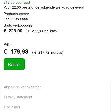
212
op voorraad
Vóór 22.00 besteld, de volgende werkdag geleverd
Productnummer
25599-989-999
Bruto verkoopprijs
€
229
,
00
(
€
277
,
09
incl.btw
)
Prijs
€
179
,
93
(
€
217
,
72
incl.btw
)
Bestel
Algemene voorwaarden
Privacy statement
Disclaimer