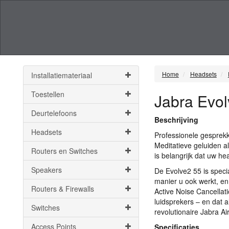
Home
Headsets
Installatiemateriaal
Toestellen
Jabra Evo
Deurtelefoons
Beschrijving
Headsets
Professionele gesprekke
Meditatieve geluiden a
Routers en Switches
is belangrijk dat uw he
Speakers
De Evolve2 55 is speci
manier u ook werkt, en
Routers & Firewalls
Active Noise Cancellati
luidsprekers – en dat a
Switches
revolutionaire Jabra Ai
Access Points
Specificaties