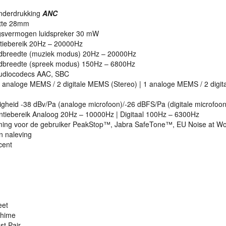
onderdrukking
ANC
otte 28mm
gsvermogen luidspreker 30 mW
tiebereik 20Hz – 20000Hz
ndbreedte (muziek modus) 20Hz – 20000Hz
dbreedte (spreek modus) 150Hz – 6800Hz
udiocodecs
AAC
,
SBC
2 analoge
MEMS
/ 2 digitale
MEMS
(Stereo) | 1 analoge
MEMS
/ 2 digit
gheid -38 dBv/Pa (analoge microfoon)/-26 dBFS/Pa (digitale microfoon
ntiebereik Analoog 20Hz – 10000Hz | Digitaal 100Hz – 6300Hz
ing voor de gebruiker PeakStop™, Jabra SafeTone™, EU Noise at Wo
en naleving
cent
eet
hime
st Pair