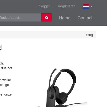
Inloggen
Registreren
Home
Contact
Terug
d
ch.
 dus het
op welke
chtige
met onze