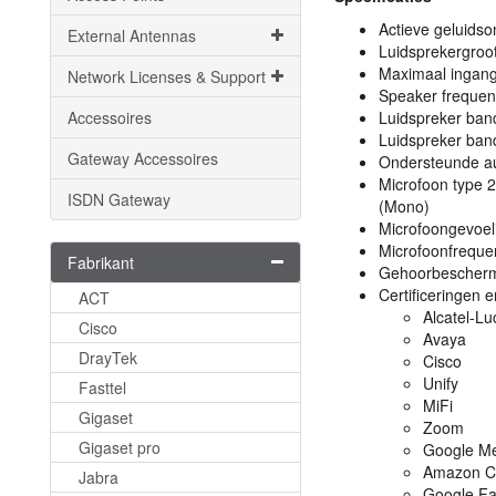
Actieve geluids
External Antennas
Luidsprekergro
Maximaal ingan
Network Licenses & Support
Speaker frequen
Accessoires
Luidspreker ba
Luidspreker ban
Gateway Accessoires
Ondersteunde a
Microfoon type 
ISDN Gateway
(Mono)
Microfoongevoeli
Microfoonfreque
Fabrikant
Gehoorbescherm
Certificeringen 
ACT
Alcatel-Lu
Cisco
Avaya
DrayTek
Cisco
Unify
Fasttel
MiFi
Gigaset
Zoom
Gigaset pro
Google M
Amazon C
Jabra
Google Fa