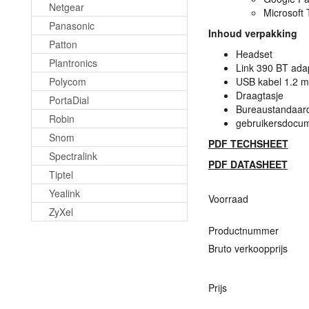
Netgear
Microsoft
Panasonic
Inhoud verpakking
Patton
Headset
Plantronics
Link 390 BT ada
Polycom
USB
kabel 1.2 m
Draagtasje
PortaDial
Bureaustandaar
Robin
gebruikersdocum
Snom
PDF
TECHSHEET
Spectralink
PDF
DATASHEET
Tiptel
Yealink
Voorraad
ZyXel
Productnummer
Bruto verkoopprijs
Prijs