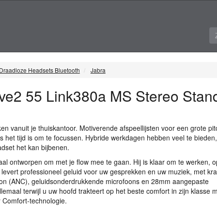
Draadloze Headsets Bluetooth
Jabra
lve2 55 Link380a MS Stereo Stan
n vanuit je thuiskantoor. Motiverende afspeellijsten voor een grote pit
ls het tijd is om te focussen. Hybride werkdagen hebben veel te bieden,
adset het kan bijbenen.
aal ontworpen om met je flow mee te gaan. Hij is klaar om te werken, 
 levert professioneel geluid voor uw gesprekken en uw muziek, met kra
on (
ANC
), geluidsonderdrukkende microfoons en 28mm aangepaste
llemaal terwijl u uw hoofd trakteert op het beste comfort in zijn klasse 
r Comfort-technologie.