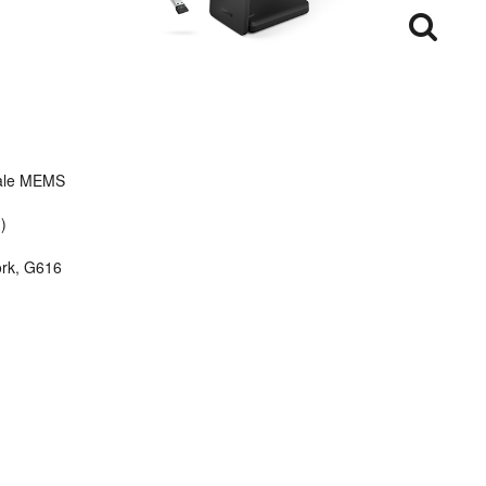
ale
MEMS
)
rk, G616