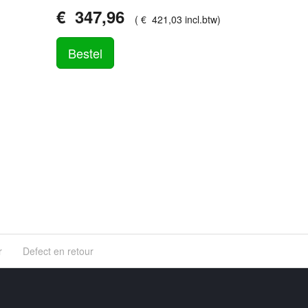
€
347
,
96
(
€
421
,
03
incl.btw
)
Bestel
r
Defect en retour