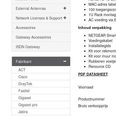
MAC
-adres tabe
External Antennas
100 toegangscontr
1U Rack monta
Network Licenses & Support
AC voeding via 
Accessoires
Inhoud verpakking
NETGEAR
Smart
Gateway Accessoires
Voedingskabel
Installatiegids
ISDN Gateway
Kit voor rekmon
Kit voor muur m
Rubberen voetje
Fabrikant
Recource CD
ACT
PDF
DATASHEET
Cisco
DrayTek
Voorraad
Fasttel
Gigaset
Productnummer
Gigaset pro
Bruto verkoopprijs
Jabra