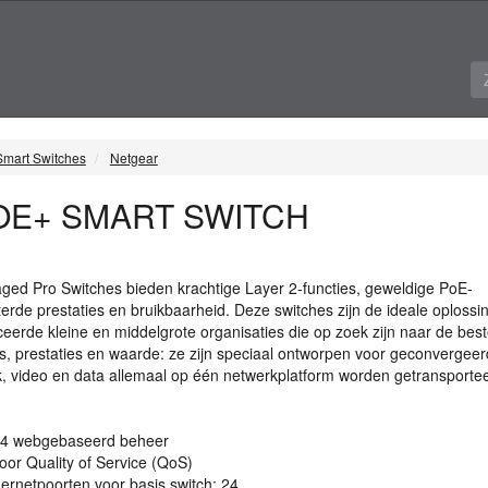
Smart Switches
Netgear
OE+ SMART SWITCH
ed Pro Switches bieden krachtige Layer 2-functies, geweldige PoE-
eterde prestaties en bruikbaarheid. Deze switches zijn de ideale oplossin
erde kleine en middelgrote organisaties die op zoek zijn naar de bes
s, prestaties en waarde: ze zijn speciaal ontworpen voor geconvergee
, video en data allemaal op één netwerkplatform worden getransportee
L4 webgebaseerd beheer
or Quality of Service (QoS)
ernetpoorten voor basis switch: 24