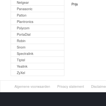
Netgear
Prijs
Panasonic
Patton
Plantronics
Polycom
PortaDial
Robin
Snom
Spectralink
Tiptel
Yealink
ZyXel
Algemene voorwaarden
Privacy statement
Disclaime