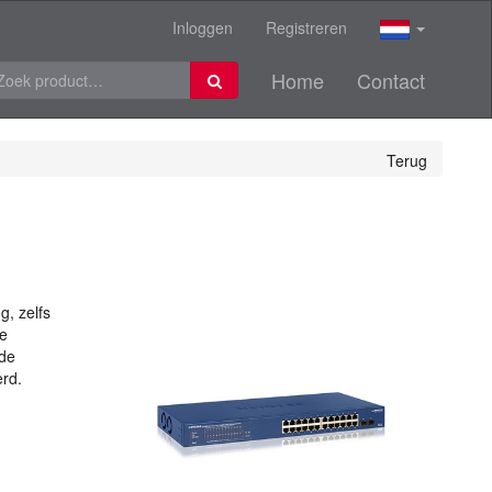
Inloggen
Registreren
Home
Contact
Terug
g, zelfs
te
rde
rd.