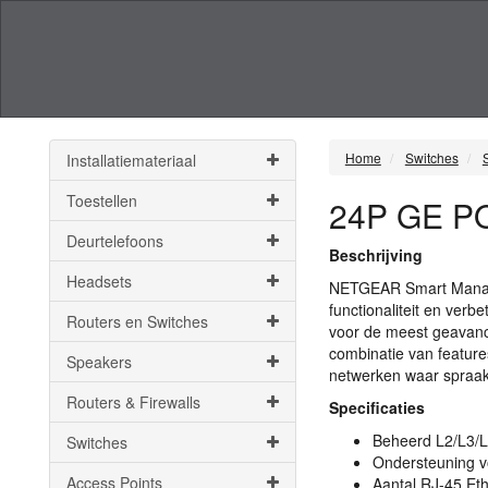
Home
Switches
Installatiemateriaal
Toestellen
24P GE P
Deurtelefoons
Beschrijving
Headsets
NETGEAR
Smart Manag
functionaliteit en verb
Routers en Switches
voor de meest geavance
combinatie van feature
Speakers
netwerken waar spraak
Routers & Firewalls
Specificaties
Beheerd L2/L3/
Switches
Ondersteuning vo
Access Points
Aantal RJ-45 Eth