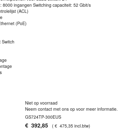
l: 8000 ingangen Switching capaciteit: 52 Gbit/s
olelijst (
ACL
)
ge
Ethernet (PoE)
 Switch
tage
ontage
s
Niet op voorraad
Neem contact met ons op voor meer informatie.
GS724TP-300EUS
€
392
,
85
(
€
475
,
35
incl.btw
)