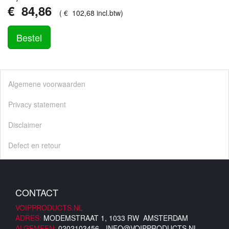
€
84
,
86
(
€
102
,
68
incl.btw
)
Bestel
Algemene voorwaarden
Privacy statement
Disclaimer
Defect en retour
CONTACT
VOIPPRODUCTS.NL
ADRES:
MODEMSTRAAT 1, 1033 RW AMSTERDAM
ALGEMEEN:
0202103456 -
INFO@VOIPPRODUCTS.NL