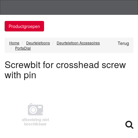
Productgroepen
Home
Deurtelefoons
Deurtelefoon Accessoires
Terug
PortaDial
Screwbit for crosshead screw
with pin