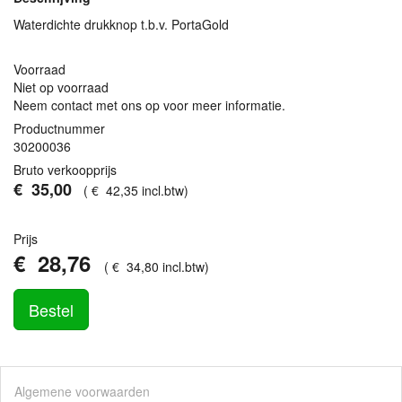
Waterdichte drukknop t.b.v. PortaGold
Voorraad
Niet op voorraad
Neem contact met ons op voor meer informatie.
Productnummer
30200036
Bruto verkoopprijs
€
35
,
00
(
€
42
,
35
incl.btw
)
Prijs
€
28
,
76
(
€
34
,
80
incl.btw
)
Bestel
Algemene voorwaarden