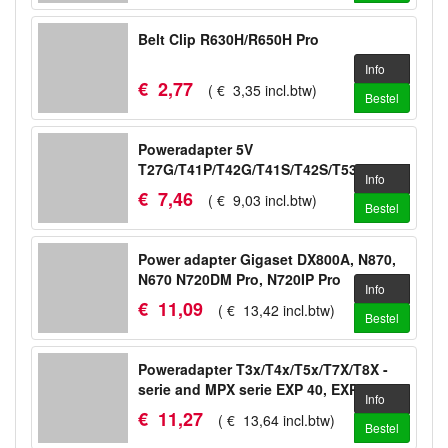
Belt Clip R630H/R650H Pro
Info
€
2
,
77
(
€
3
,
35
incl.btw
)
Bestel
Poweradapter 5V
T27G/T41P/T42G/T41S/T42S/T53/T53W/WH64
Info
€
7
,
46
(
€
9
,
03
incl.btw
)
Bestel
Power adapter Gigaset DX800A, N870,
N670 N720DM Pro, N720IP Pro
Info
€
11
,
09
(
€
13
,
42
incl.btw
)
Bestel
Poweradapter T3x/T4x/T5x/T7X/T8X -
serie and MPX serie EXP 40, EXP 50
Info
€
11
,
27
(
€
13
,
64
incl.btw
)
Bestel