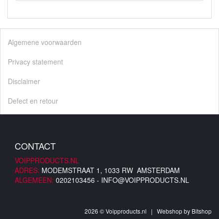
Algemene voorwaarden
Privacy statement
Disclaimer
Defect en retour
CONTACT
VOIPPRODUCTS.NL
ADRES:
MODEMSTRAAT 1, 1033 RW AMSTERDAM
ALGEMEEN:
0202103456 -
INFO@VOIPPRODUCTS.NL
2026 © Voipproducts.nl | Webshop by
Bitshop