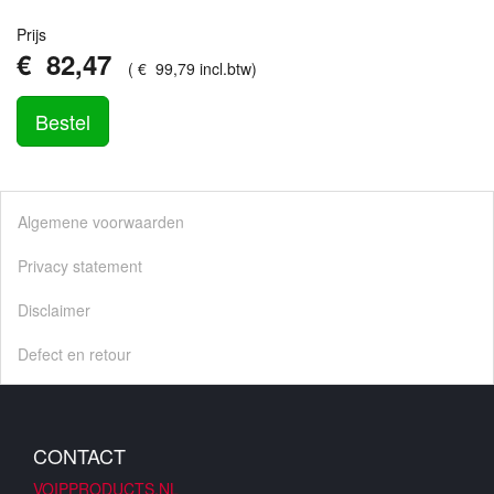
Prijs
€
82
,
47
(
€
99
,
79
incl.btw
)
Bestel
Algemene voorwaarden
Privacy statement
Disclaimer
Defect en retour
CONTACT
VOIPPRODUCTS.NL