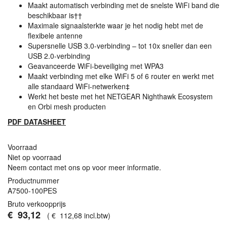
Maakt automatisch verbinding met de snelste WiFi band die
beschikbaar is††
Maximale signaalsterkte waar je het nodig hebt met de
flexibele antenne
Supersnelle
USB
3.0-verbinding – tot 10x sneller dan een
USB
2.0-verbinding
Geavanceerde WiFi-beveiliging met WPA3
Maakt verbinding met elke WiFi 5 of 6 router en werkt met
alle standaard WiFi-netwerken‡
Werkt het beste met het
NETGEAR
Nighthawk Ecosystem
en Orbi mesh producten
PDF
DATASHEET
Voorraad
Niet op voorraad
Neem contact met ons op voor meer informatie.
Productnummer
A7500-100PES
Bruto verkoopprijs
€
93
,
12
(
€
112
,
68
incl.btw
)