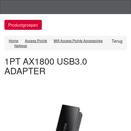
Productgroepen
Home
Access Points
Wifi Access Points Accessoires
Terug
Netgear
1PT AX1800 USB3.0
ADAPTER