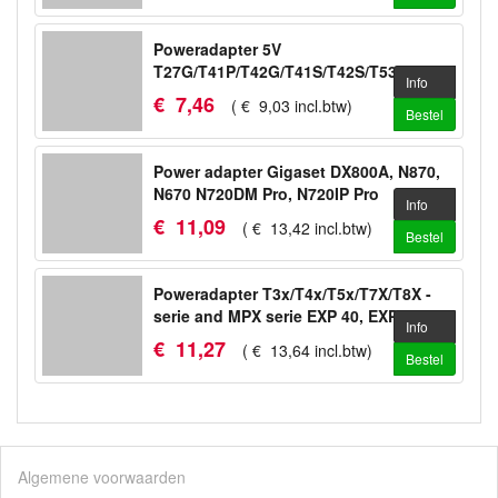
Poweradapter 5V
T27G/T41P/T42G/T41S/T42S/T53/T53W/WH64
Info
€
7
,
46
(
€
9
,
03
incl.btw
)
Bestel
Power adapter Gigaset DX800A, N870,
N670 N720DM Pro, N720IP Pro
Info
€
11
,
09
(
€
13
,
42
incl.btw
)
Bestel
Poweradapter T3x/T4x/T5x/T7X/T8X -
serie and MPX serie EXP 40, EXP 50
Info
€
11
,
27
(
€
13
,
64
incl.btw
)
Bestel
Algemene voorwaarden