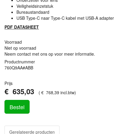
Onderzetter voor lens
Veiligheidsinzetstuk
Bureaustandaard
USB
Type-C naar Type-C kabel met
USB
-A adapter
PDF
DATASHEET
Voorraad
Niet op voorraad
Neem contact met ons op voor meer informatie.
Productnummer
760Q9AA#ABB
Prijs
€
635
,
03
(
€
768
,
39
incl.btw
)
Bestel
Gerelateerde producten