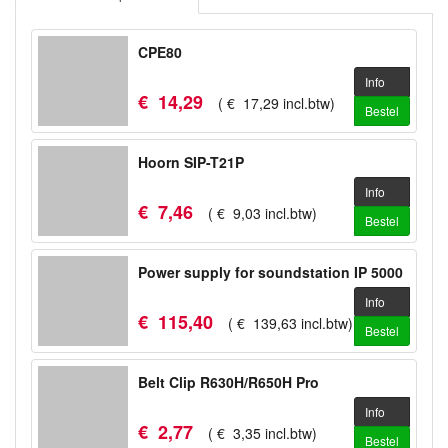
CPE80
Info
€
14
,
29
(
€
17
,
29
incl.btw
)
Bestel
Hoorn SIP-T21P
Info
€
7
,
46
(
€
9
,
03
incl.btw
)
Bestel
Power supply for soundstation IP 5000
Info
€
115
,
40
(
€
139
,
63
incl.btw
)
Bestel
Belt Clip R630H/R650H Pro
Info
€
2
,
77
(
€
3
,
35
incl.btw
)
Bestel