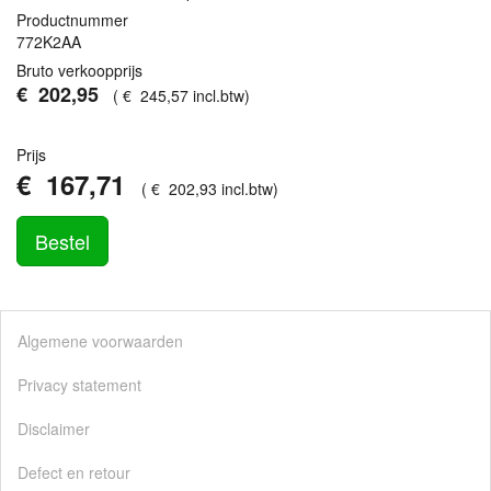
Productnummer
772K2AA
Bruto verkoopprijs
€
202
,
95
(
€
245
,
57
incl.btw
)
Prijs
€
167
,
71
(
€
202
,
93
incl.btw
)
Bestel
Algemene voorwaarden
Privacy statement
Disclaimer
Defect en retour