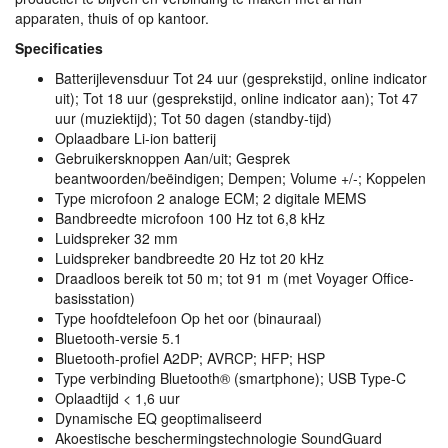
apparaten, thuis of op kantoor.
Specificaties
Batterijlevensduur Tot 24 uur (gesprekstijd, online indicator
uit); Tot 18 uur (gesprekstijd, online indicator aan); Tot 47
uur (muziektijd); Tot 50 dagen (standby-tijd)
Oplaadbare Li-ion batterij
Gebruikersknoppen Aan/uit; Gesprek
beantwoorden/beëindigen; Dempen; Volume +/-; Koppelen
Type microfoon 2 analoge
ECM
; 2 digitale
MEMS
Bandbreedte microfoon 100 Hz tot 6,8 kHz
Luidspreker 32 mm
Luidspreker bandbreedte 20 Hz tot 20 kHz
Draadloos bereik tot 50 m; tot 91 m (met Voyager Office-
basisstation)
Type hoofdtelefoon Op het oor (binauraal)
Bluetooth-versie 5.1
Bluetooth-profiel A2DP;
AVRCP
;
HFP
;
HSP
Type verbinding Bluetooth® (smartphone);
USB
Type-C
Oplaadtijd < 1,6 uur
Dynamische EQ geoptimaliseerd
Akoestische beschermingstechnologie SoundGuard