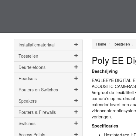
Home
Toestellen
Installatiemateriaal
Toestellen
Poly EE D
Deurtelefoons
Beschrijving
Headsets
EAGLEEYE
DIGITAL
E
ACOUSTIC
CAMERA
’S
Routers en Switches
Vergroot de flexibilit
camera’s op maximaal 
Speakers
extender levert een ap
videoconferentiesystee
Routers & Firewalls
verlengen.
Switches
Specificaties
Access Points
Hostinterface
HD