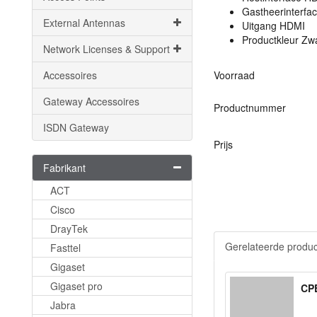
Gastheerinterfac
External Antennas
Uitgang
HDMI
Productkleur Zw
Network Licenses & Support
Accessoires
Voorraad
Gateway Accessoires
Productnummer
ISDN Gateway
Prijs
Fabrikant
ACT
Cisco
DrayTek
Gerelateerde produ
Fasttel
Gigaset
Gigaset pro
CP
Jabra