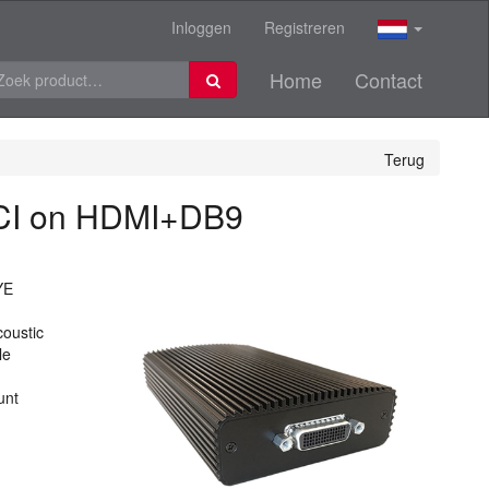
Inloggen
Registreren
Home
Contact
Terug
DCI on HDMI+DB9
YE
coustic
le
unt