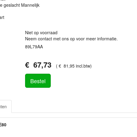
e geslacht Mannelijk
art
Niet op voorraad
Neem contact met ons op voor meer informatie.
89L79AA
€
67
,
73
(
€
81
,
95
incl.btw
)
Bestel
cten
E80