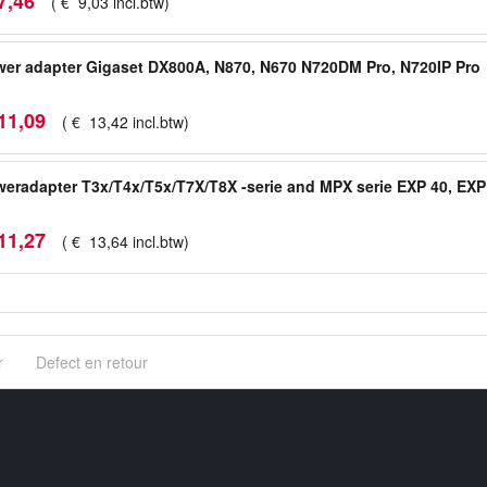
7
,
46
(
€
9
,
03
incl.btw
)
er adapter Gigaset DX800A, N870, N670 N720DM Pro, N720IP Pro
11
,
09
(
€
13
,
42
incl.btw
)
eradapter T3x/T4x/T5x/T7X/T8X -serie and MPX serie EXP 40, EXP
11
,
27
(
€
13
,
64
incl.btw
)
r
Defect en retour