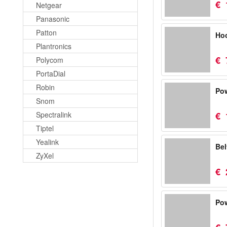
€
Netgear
Panasonic
Patton
Hoo
Plantronics
€
Polycom
PortaDial
Robin
Pow
Snom
Spectralink
€
Tiptel
Yealink
Bel
ZyXel
€
Po