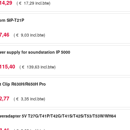
14
,
29
(
€
17
,
29
incl.btw
)
rn SIP-T21P
7
,
46
(
€
9
,
03
incl.btw
)
er supply for soundstation IP 5000
115
,
40
(
€
139
,
63
incl.btw
)
t Clip R630H/R650H Pro
2
,
77
(
€
3
,
35
incl.btw
)
weradapter 5V T27G/T41P/T42G/T41S/T42S/T53/T53W/WH64