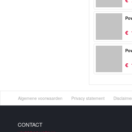
€
Pow
€
Pow
€
Algemene voorwaarden
Privacy statement
Disclaime
CONTACT