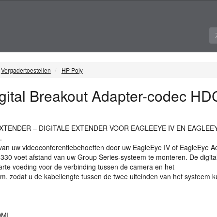
Vergadertoestellen
HP Poly
igital Breakout Adapter-codec H
XTENDER
–
DIGITALE
EXTENDER
VOOR
EAGLEEYE
IV EN
EAGLEE
.
eit van uw videoconferentiebehoeften door uw EagleEye IV of EagleEye A
330 voet afstand van uw Group Series-systeem te monteren. De digita
arte voeding voor de verbinding tussen de camera en het
m, zodat u de kabellengte tussen de twee uiteinden van het systeem k
MI