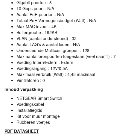
Gigabit poorten : 8
10 Gbps poort : N/A
Aantal PoE-poorten : N/A
Totaal PoE Vermogensbudget (Watt) : N/A
Max
MAC
invoer : 4K
Buffergrootte : 192KB
VLAN
(aantal ondersteund) : 32
Aantal
LAG
’s & aantal leden : N/A
Ondersteunde Mulitcast groepen : 128
Max aantal bronpoorten toegestaan (veel naar 1) : 7
Voeding Intern/Extern : Extern
Voedingsingang : 12V/0,5A
Maximaal verbruik (Watt) : 4,45 maximaal
Ventilatoren : 0
Inhoud verpakking
NETGEAR
Smart Switch
Voedingskabel
Installatiegids
Kit voor muur montage
Rubberen voetjes
PDF
DATASHEET