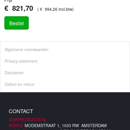
Prijs
€
821
,
70
(
€
994
,
26
incl.btw
)
Bestel
Algemene voorwaarden
Privacy statement
Disclaimer
Defect en retour
CONTACT
VOIPPRODUCTS.NL
ADRES:
MODEMSTRAAT 1, 1033 RW AMSTERDAM