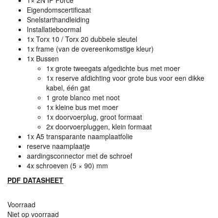
1× 2N IP Force
Eigendomscertificaat
Snelstarthandleiding
Installatieboormal
1x Torx 10 / Torx 20 dubbele sleutel
1x frame (van de overeenkomstige kleur)
1x Bussen
1x grote tweegats afgedichte bus met moer
1x reserve afdichting voor grote bus voor een dikke
kabel, één gat
1 grote blanco met noot
1x kleine bus met moer
1x doorvoerplug, groot formaat
2x doorvoerpluggen, klein formaat
1x A5 transparante naamplaatfolie
reserve naamplaatje
aardingsconnector met de schroef
4x schroeven (5 × 90) mm
PDF
DATASHEET
Voorraad
Niet op voorraad