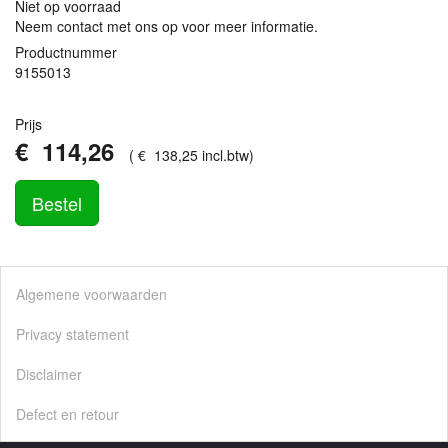
Niet op voorraad
Neem contact met ons op voor meer informatie.
Productnummer
9155013
Prijs
€
114
,
26
(
€
138
,
25
incl.btw
)
Bestel
Algemene voorwaarden
Privacy statement
Disclaimer
Defect en retour