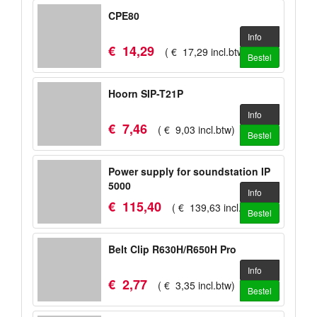
CPE80
Info
€
14
,
29
(
€
17
,
29
incl.btw
)
Bestel
Hoorn SIP-T21P
Info
€
7
,
46
(
€
9
,
03
incl.btw
)
Bestel
Power supply for soundstation IP
5000
Info
€
115
,
40
(
€
139
,
63
incl.btw
)
Bestel
Belt Clip R630H/R650H Pro
Info
€
2
,
77
(
€
3
,
35
incl.btw
)
Bestel