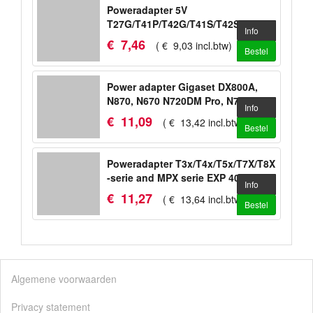
Poweradapter 5V
T27G/T41P/T42G/T41S/T42S/T53/T53W/WH
Info
€
7
,
46
(
€
9
,
03
incl.btw
)
Bestel
Power adapter Gigaset DX800A,
N870, N670 N720DM Pro, N720IP
Info
Pro
€
11
,
09
(
€
13
,
42
incl.btw
)
Bestel
Poweradapter T3x/T4x/T5x/T7X/T8X
-serie and MPX serie EXP 40, EXP
Info
50
€
11
,
27
(
€
13
,
64
incl.btw
)
Bestel
Algemene voorwaarden
Privacy statement