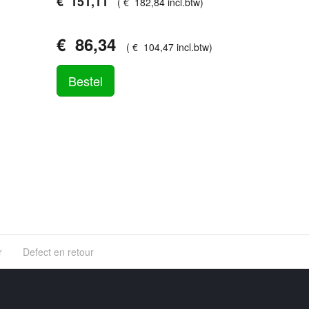
€
151
,
11
(
€
182
,
84
incl.btw
)
€
86
,
34
(
€
104
,
47
incl.btw
)
Bestel
r
Defect en retour