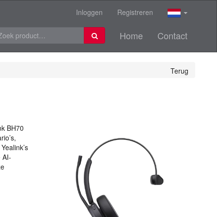
Inloggen
Registreren
Home
Contact
Terug
ink BH70
rio’s,
 Yealink’s
 AI-
ze