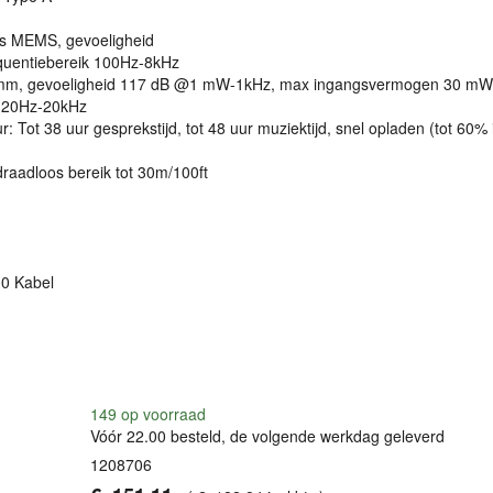
cs
MEMS
, gevoeligheid
quentiebereik 100Hz-8kHz
5mm, gevoeligheid 117 dB @1 mW-1kHz, max ingangsvermogen 30 mW
k 20Hz-20kHz
r: Tot 38 uur gesprekstijd, tot 48 uur muziektijd, snel opladen (tot 60% 
draadloos bereik tot 30m/100ft
.0 Kabel
149
op voorraad
Vóór 22.00 besteld, de volgende werkdag geleverd
1208706