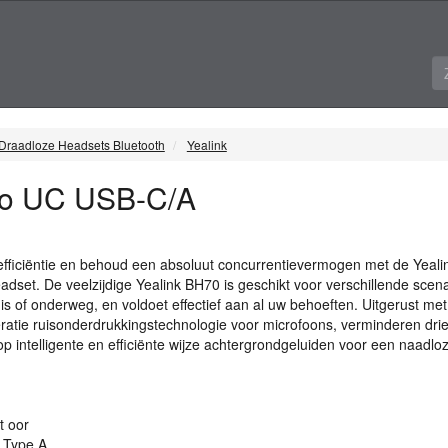
Draadloze Headsets Bluetooth
Yealink
o UC USB-C/A
efficiëntie en behoud een absoluut concurrentievermogen met de Yeal
dset. De veelzijdige Yealink BH70 is geschikt voor verschillende scena
s of onderweg, en voldoet effectief aan al uw behoeften. Uitgerust met
tie ruisonderdrukkingstechnologie voor microfoons, verminderen drie
p intelligente en efficiënte wijze achtergrondgeluiden voor een naadlo
t oor
Type A