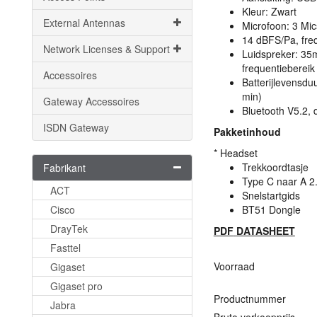
Kleur: Zwart
External Antennas
Microfoon: 3 Mi
14 dBFS/Pa, fre
Network Licenses & Support
Luidspreker: 3
frequentieberei
Accessoires
Batterijlevensduu
min)
Gateway Accessoires
Bluetooth V5.2, 
ISDN Gateway
Pakketinhoud
* Headset
Trekkoordtasje
Fabrikant
Type C naar A 2
ACT
Snelstartgids
Cisco
BT51 Dongle
DrayTek
PDF
DATASHEET
Fasttel
Voorraad
Gigaset
Gigaset pro
Productnummer
Jabra