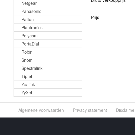
Bruto verkoopprijs
Netgear
Panasonic
Prijs
Patton
Plantronics
Polycom
PortaDial
Robin
Snom
Spectralink
Tiptel
Yealink
ZyXel
Algemene voorwaarden
Privacy statement
Disclaime