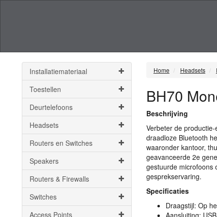
Home
Headsets
Installatiemateriaal
Toestellen
BH70 Mon
Deurtelefoons
Beschrijving
Headsets
Verbeter de productie-
draadloze Bluetooth hea
Routers en Switches
waaronder kantoor, thui
geavanceerde 2e genera
Speakers
gestuurde microfoons o
gesprekservaring.
Routers & Firewalls
Specificaties
Switches
Draagstijl: Op he
Access Points
Aansluiting:
USB