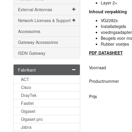
Layer 2+
External Antennas
Inhoud verpakking
Network Licenses & Support
VG2282x
Installatiegids
Accessoires
voedingsadapter
Beugels voor mo
Gateway Accessoires
Rubber voetjes
PDF
DATASHEET
ISDN Gateway
Voorraad
Fabrikant
ACT
Productnummer
Cisco
DrayTek
Prijs
Fasttel
Gigaset
Gigaset pro
Jabra