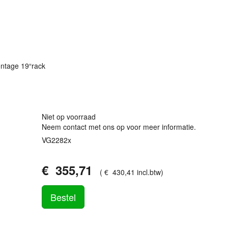
ntage 19“rack
Niet op voorraad
Neem contact met ons op voor meer informatie.
VG2282x
€
355
,
71
(
€
430
,
41
incl.btw
)
Bestel