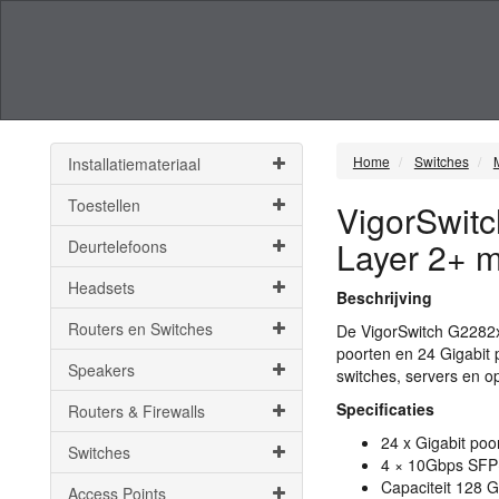
Home
Switches
Installatiemateriaal
Toestellen
VigorSwitc
Layer 2+ 
Deurtelefoons
Headsets
Beschrijving
Routers en Switches
De VigorSwitch G2282x
poorten en 24 Gigabit 
Speakers
switches, servers en o
Specificaties
Routers & Firewalls
24 x Gigabit poo
Switches
4 × 10Gbps
SFP
Capaciteit 128 
Access Points