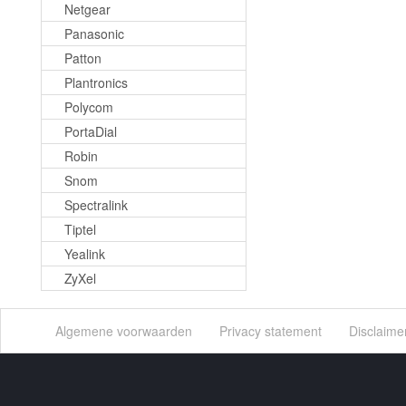
Netgear
Panasonic
Patton
Plantronics
Polycom
PortaDial
Robin
Snom
Spectralink
Tiptel
Yealink
ZyXel
Algemene voorwaarden
Privacy statement
Disclaime