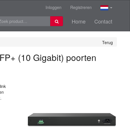
Inloggen
Registreren
Home
Contact
Terug
FP+ (10 Gigabit) poorten
ink
en
.