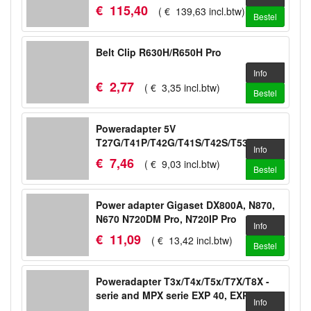
€
115
,
40
(
€
139
,
63
incl.btw
)
Bestel
Belt Clip R630H/R650H Pro
Info
€
2
,
77
(
€
3
,
35
incl.btw
)
Bestel
Poweradapter 5V
T27G/T41P/T42G/T41S/T42S/T53/T53W/WH64
Info
€
7
,
46
(
€
9
,
03
incl.btw
)
Bestel
Power adapter Gigaset DX800A, N870,
N670 N720DM Pro, N720IP Pro
Info
€
11
,
09
(
€
13
,
42
incl.btw
)
Bestel
Poweradapter T3x/T4x/T5x/T7X/T8X -
serie and MPX serie EXP 40, EXP 50
Info