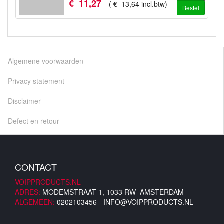
€
11
,
27
(
€
13
,
64
incl.btw
)
Bestel
Algemene voorwaarden
Privacy statement
Disclaimer
Defect en retour
CONTACT
VOIPPRODUCTS.NL
ADRES:
MODEMSTRAAT 1, 1033 RW AMSTERDAM
ALGEMEEN:
0202103456 -
INFO@VOIPPRODUCTS.NL