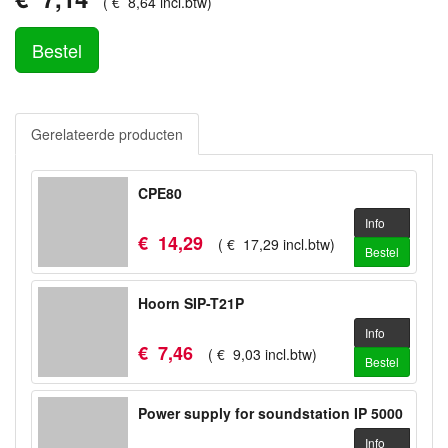
(
€
8
,
64
incl.btw
)
Bestel
Gerelateerde producten
CPE80
Info
€
14
,
29
(
€
17
,
29
incl.btw
)
Bestel
Hoorn SIP-T21P
Info
€
7
,
46
(
€
9
,
03
incl.btw
)
Bestel
Power supply for soundstation IP 5000
Info