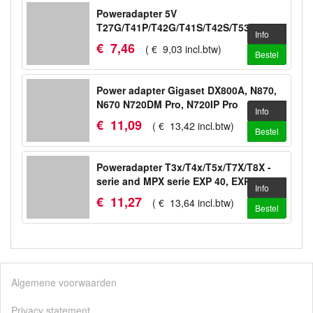
Poweradapter 5V
T27G/T41P/T42G/T41S/T42S/T53/T53W/WH64
Info
€
7
,
46
(
€
9
,
03
incl.btw
)
Bestel
Power adapter Gigaset DX800A, N870,
N670 N720DM Pro, N720IP Pro
Info
€
11
,
09
(
€
13
,
42
incl.btw
)
Bestel
Poweradapter T3x/T4x/T5x/T7X/T8X -
serie and MPX serie EXP 40, EXP 50
Info
€
11
,
27
(
€
13
,
64
incl.btw
)
Bestel
Algemene voorwaarden
Privacy statement