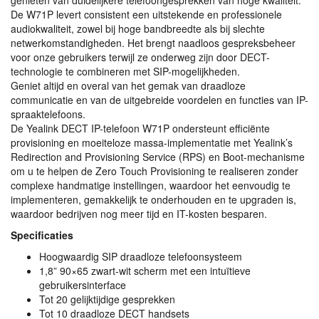
genieten van duidelijkere telefoongesprekken van hoge kwaliteit.
De W71P levert consistent een uitstekende en professionele
audiokwaliteit, zowel bij hoge bandbreedte als bij slechte
netwerkomstandigheden. Het brengt naadloos gespreksbeheer
voor onze gebruikers terwijl ze onderweg zijn door
DECT
-
technologie te combineren met
SIP
-mogelijkheden.
Geniet altijd en overal van het gemak van draadloze
communicatie en van de uitgebreide voordelen en functies van IP-
spraaktelefoons.
De Yealink
DECT
IP-telefoon W71P ondersteunt efficiënte
provisioning en moeiteloze massa-implementatie met Yealink’s
Redirection and Provisioning Service (
RPS
) en Boot-mechanisme
om u te helpen de Zero Touch Provisioning te realiseren zonder
complexe handmatige instellingen, waardoor het eenvoudig te
implementeren, gemakkelijk te onderhouden en te upgraden is,
waardoor bedrijven nog meer tijd en IT-kosten besparen.
Specificaties
Hoogwaardig
SIP
draadloze telefoonsysteem
1,8” 90×65 zwart-wit scherm met een intuïtieve
gebruikersinterface
Tot 20 gelijktijdige gesprekken
Tot 10 draadloze
DECT
handsets