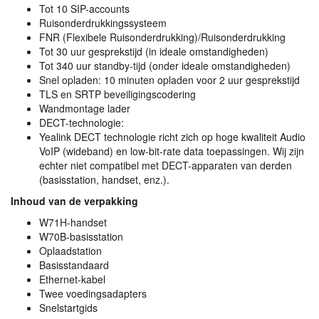
Tot 10
SIP
-accounts
Ruisonderdrukkingssysteem
FNR
(Flexibele Ruisonderdrukking)/Ruisonderdrukking
Tot 30 uur gesprekstijd (in ideale omstandigheden)
Tot 340 uur standby-tijd (onder ideale omstandigheden)
Snel opladen: 10 minuten opladen voor 2 uur gesprekstijd
TLS
en
SRTP
beveiligingscodering
Wandmontage lader
DECT
-technologie:
Yealink
DECT
technologie richt zich op hoge kwaliteit Audio
VoIP (wideband) en low-bit-rate data toepassingen. Wij zijn
echter niet compatibel met
DECT
-apparaten van derden
(basisstation, handset, enz.).
Inhoud van de verpakking
W71H-handset
W70B-basisstation
Oplaadstation
Basisstandaard
Ethernet-kabel
Twee voedingsadapters
Snelstartgids