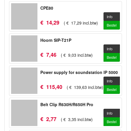
CPE80
Info
€
14
,
29
(
€
17
,
29
incl.btw
)
Bestel
Hoorn SIP-T21P
Info
€
7
,
46
(
€
9
,
03
incl.btw
)
Bestel
Power supply for soundstation IP 5000
Info
€
115
,
40
(
€
139
,
63
incl.btw
)
Bestel
Belt Clip R630H/R650H Pro
Info
€
2
,
77
(
€
3
,
35
incl.btw
)
Bestel