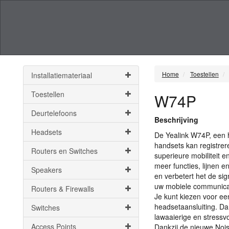
Home
Toestellen
Installatiemateriaal
Toestellen
W74P
Deurtelefoons
Beschrijving
Headsets
De Yealink W74P, een
handsets kan registrere
Routers en Switches
superieure mobiliteit e
meer functies, lijnen en
Speakers
en verbetert het de si
uw mobiele communica
Routers & Firewalls
Je kunt kiezen voor ee
headsetaansluiting. Dan
Switches
lawaaierige en stressvol
Access Points
Dankzij de nieuwe Nois