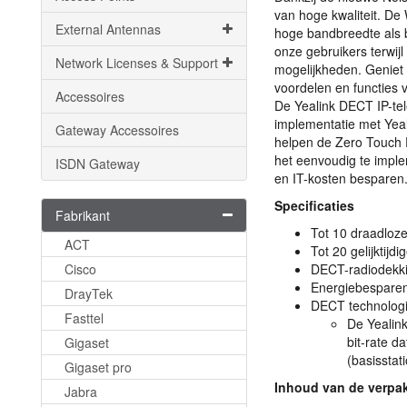
van hoge kwaliteit. De 
External Antennas
hoge bandbreedte als 
onze gebruikers terwij
Network Licenses & Support
mogelijkheden. Geniet 
voordelen en functies 
Accessoires
De Yealink
DECT
IP-te
implementatie met Yeal
Gateway Accessoires
helpen de Zero Touch P
het eenvoudig te imple
ISDN Gateway
en IT-kosten besparen
Specificaties
Fabrikant
Tot 10 draadloz
ACT
Tot 20 gelijktij
Cisco
DECT
-radiodekk
Energiebespar
DrayTek
DECT
technologi
Fasttel
De Yealin
bit-rate d
Gigaset
(basisstat
Gigaset pro
Inhoud van de verpa
Jabra