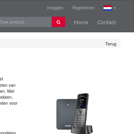
Inloggen
Registreren
Home
Contact
Terug
H
ieten van
ten. Met
rekken,
ieden voor
esprekken