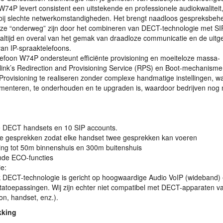
W74P levert consistent een uitstekende en professionele audiokwaliteit,
bij slechte netwerkomstandigheden. Het brengt naadloos gespreksbeh
l ze “onderweg” zijn door het combineren van
DECT
-technologie met
SI
altijd en overal van het gemak van draadloze communicatie en de uitg
van IP-spraaktelefoons.
lefoon W74P ondersteunt efficiënte provisioning en moeiteloze massa-
ink’s Redirection and Provisioning Service (
RPS
) en Boot-mechanisme
rovisioning te realiseren zonder complexe handmatige instellingen, w
menteren, te onderhouden en te upgraden is, waardoor bedrijven nog m
.
e
DECT
handsets en 10
SIP
accounts.
dige gesprekken zodat elke handset twee gesprekken kan voeren
ing tot 50m binnenshuis en 300m buitenshuis
ende
ECO
-functies
e:
k
DECT
-technologie is gericht op hoogwaardige Audio VoIP (wideband) 
atatoepassingen. Wij zijn echter niet compatibel met
DECT
-apparaten v
ion, handset, enz.).
kking