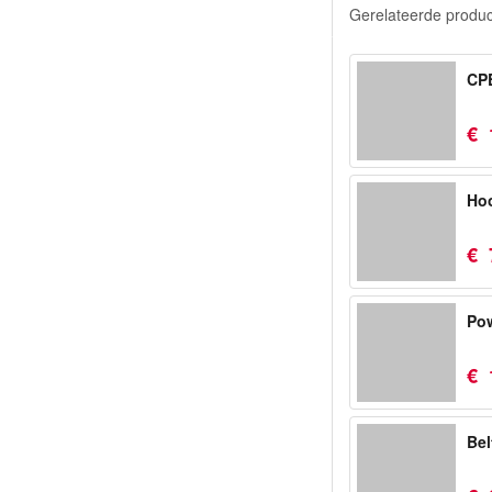
Gerelateerde produ
CP
€
Hoo
€
Pow
€
Bel