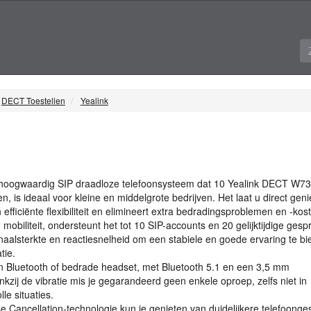
DECT Toestellen
Yealink
 hoogwaardig
SIP
draadloze telefoonsysteem dat 10 Yealink
DECT
W73
n, is ideaal voor kleine en middelgrote bedrijven. Het laat u direct gen
n efficiënte flexibiliteit en elimineert extra bedradingsproblemen en -kos
 mobiliteit, ondersteunt het tot 10
SIP
-accounts en 20 gelijktijdige gesp
gnaalsterkte en reactiesnelheid om een stabiele en goede ervaring te b
tie.
n Bluetooth of bedrade headset, met Bluetooth 5.1 en een 3,5 mm
kzij de vibratie mis je gegarandeerd geen enkele oproep, zelfs niet in
le situaties.
e Cancellation-technologie kun je genieten van duidelijkere telefoong