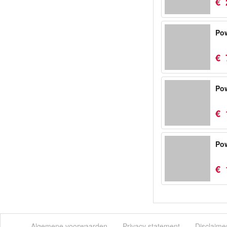
€
Po
€
Pow
€
Pow
€
Algemene voorwaarden
Privacy statement
Disclaime