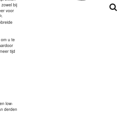
 zowel bij
eer voor
P
-
ebreide
 om u te
aardoor
eer tijd
en low-
an derden