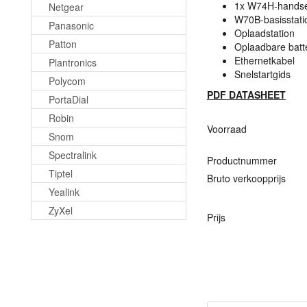
1x W74H-handset
Netgear
W70B-basisstati
Panasonic
Oplaadstation
Patton
Oplaadbare batte
Ethernetkabel
Plantronics
Snelstartgids
Polycom
PDF
DATASHEET
PortaDial
Robin
Voorraad
Snom
Spectralink
Productnummer
Tiptel
Bruto verkoopprijs
Yealink
ZyXel
Prijs