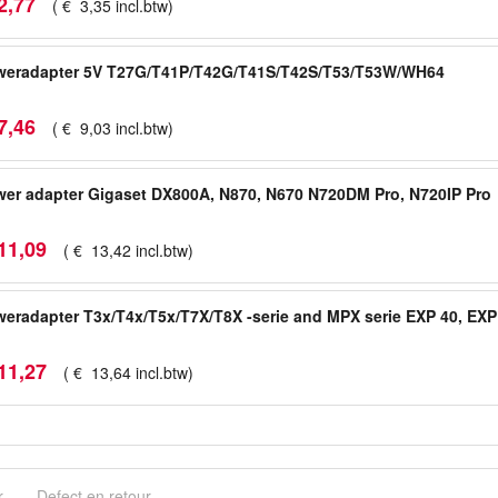
2
,
77
(
€
3
,
35
incl.btw
)
weradapter 5V T27G/T41P/T42G/T41S/T42S/T53/T53W/WH64
7
,
46
(
€
9
,
03
incl.btw
)
er adapter Gigaset DX800A, N870, N670 N720DM Pro, N720IP Pro
11
,
09
(
€
13
,
42
incl.btw
)
eradapter T3x/T4x/T5x/T7X/T8X -serie and MPX serie EXP 40, EXP
11
,
27
(
€
13
,
64
incl.btw
)
r
Defect en retour