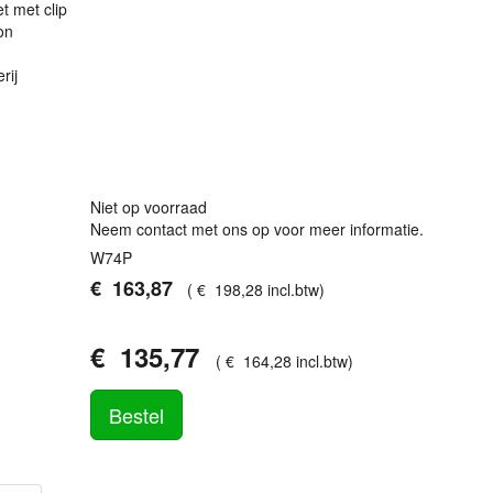
 met clip
on
rij
Niet op voorraad
Neem contact met ons op voor meer informatie.
W74P
€
163
,
87
(
€
198
,
28
incl.btw
)
€
135
,
77
(
€
164
,
28
incl.btw
)
Bestel