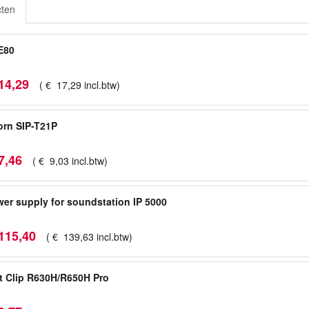
cten
E80
14
,
29
(
€
17
,
29
incl.btw
)
rn SIP-T21P
7
,
46
(
€
9
,
03
incl.btw
)
er supply for soundstation IP 5000
115
,
40
(
€
139
,
63
incl.btw
)
t Clip R630H/R650H Pro