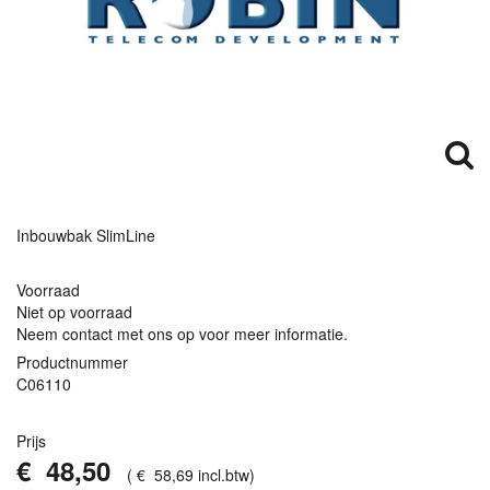
Inbouwbak SlimLine
Voorraad
Niet op voorraad
Neem contact met ons op voor meer informatie.
Productnummer
C06110
Prijs
€
48
,
50
(
€
58
,
69
incl.btw
)