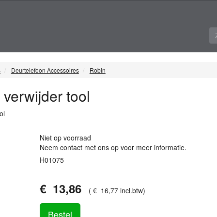
s
Deurtelefoon Accessoires
Robin
verwijder tool
ol
Niet op voorraad
Neem contact met ons op voor meer informatie.
H01075
€
13
,
86
(
€
16
,
77
incl.btw
)
Bestel