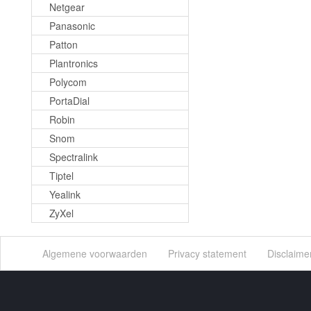
Netgear
Panasonic
Patton
Plantronics
Polycom
PortaDial
Robin
Snom
Spectralink
Tiptel
Yealink
ZyXel
Algemene voorwaarden
Privacy statement
Disclaime