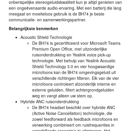
onberispelijke stereogeluidskwaliteit kun je altijd genieten van
een ongeëvenaarde audio-ervaring. Met een batterij die lang
meegaat en moeiteloos gebruik is de BH74 je beste
communicatie- en samenwerkingspartner.
Belangrijkste kenmerken
Acoustic Shield Technologie
De BH74 is gecertificeerd voor Microsoft Teams
Premium Open Office, met uitzonderlijke
ruisonderdrukking en Yealink voice pick-up
technologie. Met behulp van Yealink Acoustic
Shield Technology 3.0 en vier hoogwaardige
microfoons kan de BH74 omgevingsgeluid uit
verschillende richtingen filteren. Elk van de vier
microfoons controleert afzonderlijk interne en
externe geluiden, filtert achtergrondgeluiden
weg en vangt alleen uw stem op.
Hybride
ANC
ruisonderdrukking
De BH74 headset beschikt over hybride
ANC
(Active Noise Cancellation) technologie, die
zowel feedforward als feedback microfoons en
verwerking combineert om ruisfrequenties in
verschillende scenario’s te elimineren. Het