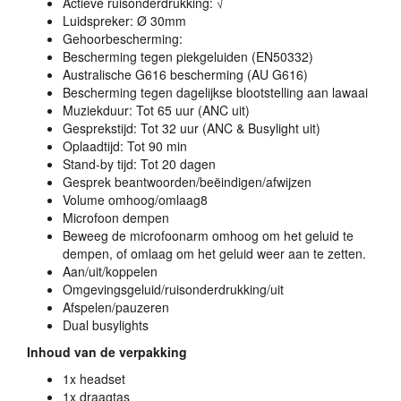
Actieve ruisonderdrukking: √
Luidspreker: Ø 30mm
Gehoorbescherming:
Bescherming tegen piekgeluiden (EN50332)
Australische G616 bescherming (AU G616)
Bescherming tegen dagelijkse blootstelling aan lawaai
Muziekduur: Tot 65 uur (
ANC
uit)
Gesprekstijd: Tot 32 uur (
ANC
& Busylight uit)
Oplaadtijd: Tot 90 min
Stand-by tijd: Tot 20 dagen
Gesprek beantwoorden/beëindigen/afwijzen
Volume omhoog/omlaag8
Microfoon dempen
Beweeg de microfoonarm omhoog om het geluid te
dempen, of omlaag om het geluid weer aan te zetten.
Aan/uit/koppelen
Omgevingsgeluid/ruisonderdrukking/uit
Afspelen/pauzeren
Dual busylights
Inhoud van de verpakking
1x headset
1x draagtas