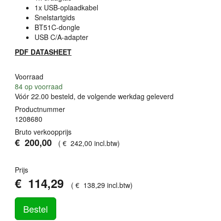
1x
USB
-oplaadkabel
Snelstartgids
BT51C-dongle
USB
C/A-adapter
PDF
DATASHEET
Voorraad
84
op voorraad
Vóór 22.00 besteld, de volgende werkdag geleverd
Productnummer
1208680
Bruto verkoopprijs
€
200
,
00
(
€
242
,
00
incl.btw
)
Prijs
€
114
,
29
(
€
138
,
29
incl.btw
)
Bestel