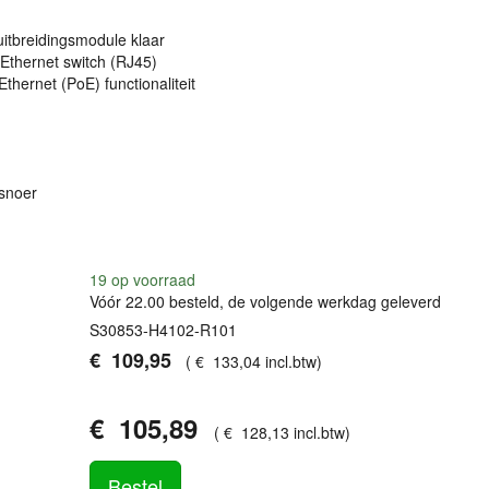
itbreidingsmodule klaar
 Ethernet switch (RJ45)
thernet (PoE) functionaliteit
snoer
19
op voorraad
Vóór 22.00 besteld, de volgende werkdag geleverd
S30853-H4102-R101
€
109
,
95
(
€
133
,
04
incl.btw
)
€
105
,
89
(
€
128
,
13
incl.btw
)
Bestel