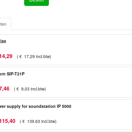
cten
E80
14
,
29
(
€
17
,
29
incl.btw
)
rn SIP-T21P
7
,
46
(
€
9
,
03
incl.btw
)
er supply for soundstation IP 5000
115
,
40
(
€
139
,
63
incl.btw
)