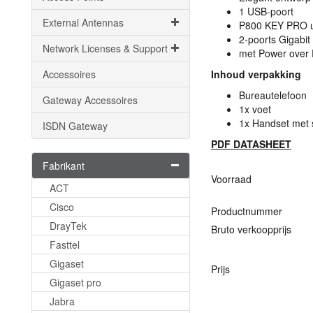
1
USB
-poort
External Antennas
P800
KEY
PRO
u
2-poorts Gigabit
Network Licenses & Support
met Power over E
Accessoires
Inhoud verpakking
Bureautelefoon
Gateway Accessoires
1x voet
1x Handset met 
ISDN Gateway
PDF
DATASHEET
Fabrikant
Voorraad
ACT
Cisco
Productnummer
DrayTek
Bruto verkoopprijs
Fasttel
Gigaset
Prijs
Gigaset pro
Jabra