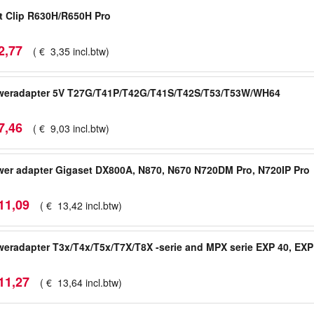
t Clip R630H/R650H Pro
2
,
77
(
€
3
,
35
incl.btw
)
weradapter 5V T27G/T41P/T42G/T41S/T42S/T53/T53W/WH64
7
,
46
(
€
9
,
03
incl.btw
)
er adapter Gigaset DX800A, N870, N670 N720DM Pro, N720IP Pro
11
,
09
(
€
13
,
42
incl.btw
)
eradapter T3x/T4x/T5x/T7X/T8X -serie and MPX serie EXP 40, EXP
11
,
27
(
€
13
,
64
incl.btw
)