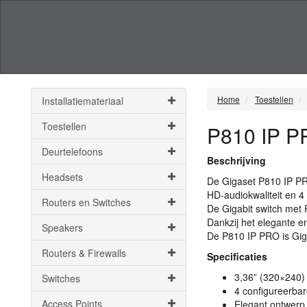
Home
Toestellen
Installatiemateriaal
Toestellen
P810 IP 
Deurtelefoons
Beschrijving
Headsets
De Gigaset P810 IP
P
HD-audiokwaliteit en 
Routers en Switches
De Gigabit switch met 
Dankzij het elegante e
Speakers
De P810 IP
PRO
is Gig
Routers & Firewalls
Specificaties
3,36” (320×240
Switches
4 configureerbar
Access Points
Elegant ontwerp