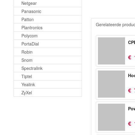
Netgear
Panasonic
Patton
Gerelateerde produ
Plantronics
Polycom
CP
PortaDial
Robin
€
Snom
Spectralink
Hoo
Tiptel
Yealink
€
ZyXel
Pow
€