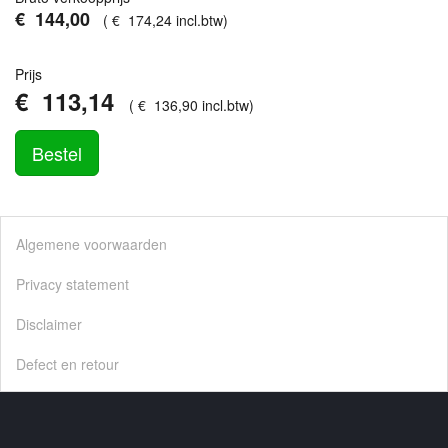
€
144
,
00
(
€
174
,
24
incl.btw
)
Prijs
€
113
,
14
(
€
136
,
90
incl.btw
)
Bestel
Algemene voorwaarden
Privacy statement
Disclaimer
Defect en retour