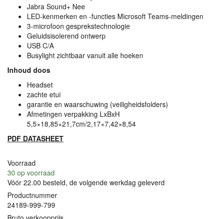
Jabra Sound+ Nee
LED
-kenmerken en -functies Microsoft Teams-meldingen
3-microfoon gesprekstechnologie
Geluidsisolerend ontwerp
USB
C/A
Busylight zichtbaar vanuit alle hoeken
Inhoud doos
Headset
zachte etui
garantie en waarschuwing (veiligheidsfolders)
Afmetingen verpakking LxBxH
5,5×18,85×21,7cm/2,17×7,42×8,54
PDF
DATASHEET
Voorraad
30
op voorraad
Vóór 22.00 besteld, de volgende werkdag geleverd
Productnummer
24189-999-799
Bruto verkoopprijs