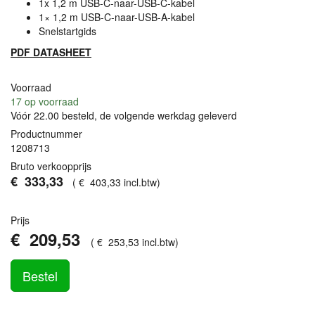
1x 1,2 m
USB
-C-naar-
USB
-C-kabel
1× 1,2 m
USB
-C-naar-
USB
-A-kabel
Snelstartgids
PDF
DATASHEET
Voorraad
17
op voorraad
Vóór 22.00 besteld, de volgende werkdag geleverd
Productnummer
1208713
Bruto verkoopprijs
€
333
,
33
(
€
403
,
33
incl.btw
)
Prijs
€
209
,
53
(
€
253
,
53
incl.btw
)
Bestel