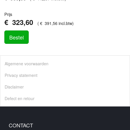
Prijs
€
323
,
60
(
€
391
,
56
incl.btw
)
Bestel
Algemene voorwaarden
Privacy statement
Disclaimer
Defect en retour
CONTACT