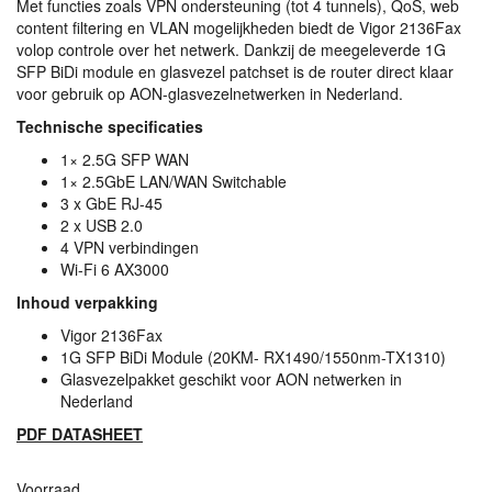
Met functies zoals
VPN
ondersteuning (tot 4 tunnels), QoS, web
content filtering en
VLAN
mogelijkheden biedt de Vigor 2136Fax
volop controle over het netwerk. Dankzij de meegeleverde 1G
SFP
BiDi module en glasvezel patchset is de router direct klaar
voor gebruik op
AON
-glasvezelnetwerken in Nederland.
Technische specificaties
1× 2.5G
SFP
WAN
1× 2.5GbE
LAN
/WAN Switchable
3 x GbE RJ-45
2 x
USB
2.0
4
VPN
verbindingen
Wi-Fi 6 AX3000
Inhoud verpakking
Vigor 2136Fax
1G
SFP
BiDi Module (20KM- RX1490/1550nm-TX1310)
Glasvezelpakket geschikt voor
AON
netwerken in
Nederland
PDF
DATASHEET
Voorraad