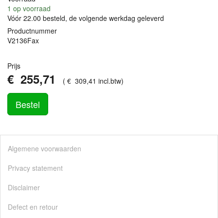
1
op voorraad
Vóór 22.00 besteld, de volgende werkdag geleverd
Productnummer
V2136Fax
Prijs
€
255
,
71
(
€
309
,
41
incl.btw
)
Bestel
Algemene voorwaarden
Privacy statement
Disclaimer
Defect en retour