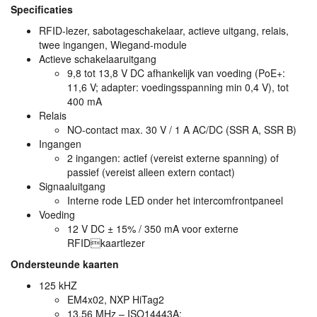
Specificaties
RFID
-lezer, sabotageschakelaar, actieve uitgang, relais,
twee ingangen, Wiegand-module
Actieve schakelaaruitgang
9,8 tot 13,8 V DC afhankelijk van voeding (PoE+:
11,6 V; adapter: voedingsspanning min 0,4 V), tot
400 mA
Relais
NO-contact max. 30 V / 1 A AC/DC (
SSR
A,
SSR
B)
Ingangen
2 ingangen: actief (vereist externe spanning) of
passief (vereist alleen extern contact)
Signaaluitgang
Interne rode
LED
onder het intercomfrontpaneel
Voeding
12 V DC ± 15% / 350 mA voor externe
RFIDkaartlezer
Ondersteunde kaarten
125 kHZ
EM4x02,
NXP
HiTag2
13.56 MHz – ISO14443A: