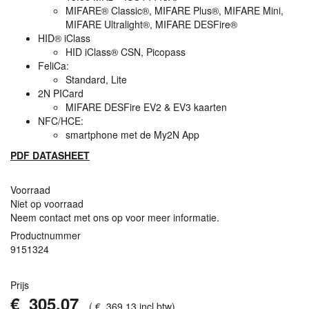
MIFARE® Classic®,
MIFARE
Plus®,
MIFARE
Mini,
MIFARE
Ultralight®,
MIFARE
DESFire®
HID® iClass
HID
iClass®
CSN
, Picopass
FeliCa:
Standard, Lite
2N
PIC
ard
MIFARE
DESF
ire EV2 & EV3 kaarten
NFC
/HCE:
smartphone met de My2N App
PDF
DATASHEET
Voorraad
Niet op voorraad
Neem contact met ons op voor meer informatie.
Productnummer
9151324
Prijs
€
305
,
07
(
€
369
,
13
incl.btw
)