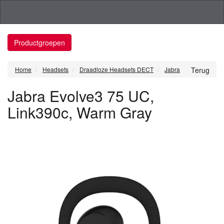
Productgroepen
Home
Headsets
Draadloze Headsets DECT
Jabra
Terug
Jabra Evolve3 75 UC,
Link390c, Warm Gray