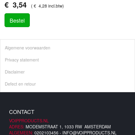
€
3
,
54
(
€
4
,
28
incl.btw
)
Bestel
Algemene voorwaarden
Privacy statement
Disclaimer
Defect en retour
CONTACT
VOIPPRODUCTS.NL
ADRES:
MODEMSTRAAT 1, 1033 RW AMSTERDAM
ALGEMEEN:
0202103456 -
INFO@VOIPPRODUCTS.NL