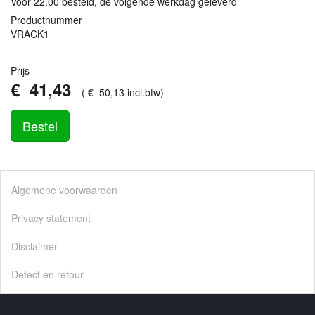
Vóór 22.00 besteld, de volgende werkdag geleverd
Productnummer
VRACK1
Prijs
€
41
,
43
(
€
50
,
13
incl.btw
)
Bestel
Algemene voorwaarden
Privacy statement
Disclaimer
Defect en retour