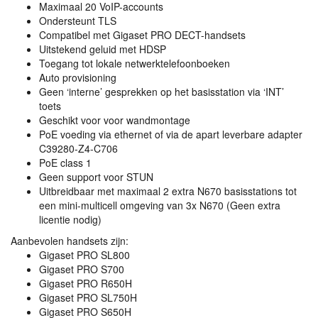
Maximaal 20 VoIP-accounts
Ondersteunt
TLS
Compatibel met Gigaset
PRO
DECT
-handsets
Uitstekend geluid met
HDSP
Toegang tot lokale netwerktelefoonboeken
Auto provisioning
Geen ‘interne’ gesprekken op het basisstation via ‘INT’
toets
Geschikt voor voor wandmontage
PoE voeding via ethernet of via de apart leverbare adapter
C39280-Z4-C706
PoE class 1
Geen support voor
STUN
Uitbreidbaar met maximaal 2 extra N670 basisstations tot
een mini-multicell omgeving van 3x N670 (Geen extra
licentie nodig)
Aanbevolen handsets zijn:
Gigaset
PRO
SL800
Gigaset
PRO
S700
Gigaset
PRO
R650H
Gigaset
PRO
SL750H
Gigaset
PRO
S650H