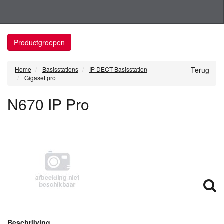
Productgroepen
Home
Basisstations
IP DECT Basisstation
Terug
Gigaset pro
N670 IP Pro
Beschrijving