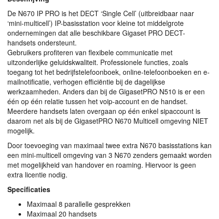
De N670 IP
PRO
is het
DECT
‘Single Cell’ (uitbreidbaar naar
‘mini-multicell’) IP-basisstation voor kleine tot middelgrote
ondernemingen dat alle beschikbare Gigaset
PRO
DECT
-
handsets ondersteunt.
Gebruikers profiteren van flexibele communicatie met
uitzonderlijke geluidskwaliteit. Professionele functies, zoals
toegang tot het bedrijfstelefoonboek, online-telefoonboeken en e-
mailnotificatie, verhogen efficiëntie bij de dagelijkse
werkzaamheden. Anders dan bij de GigasetPRO N510 is er een
één op één relatie tussen het voip-account en de handset.
Meerdere handsets laten overgaan op één enkel sipaccount is
daarom net als bij de GigasetPRO N670 Multicell omgeving
NIET
mogelijk.
Door toevoeging van maximaal twee extra N670 basisstations kan
een mini-multicell omgeving van 3 N670 zenders gemaakt worden
met mogelijkheid van handover en roaming. Hiervoor is geen
extra licentie nodig.
Specificaties
Maximaal 8 parallelle gesprekken
Maximaal 20 handsets